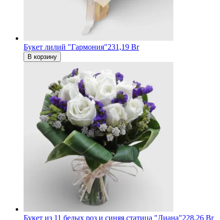
Букет лилий "Гармония"
231,19 Br
В корзину
Букет из 11 белых роз и cиняя статица "Диана"
228,26 Br