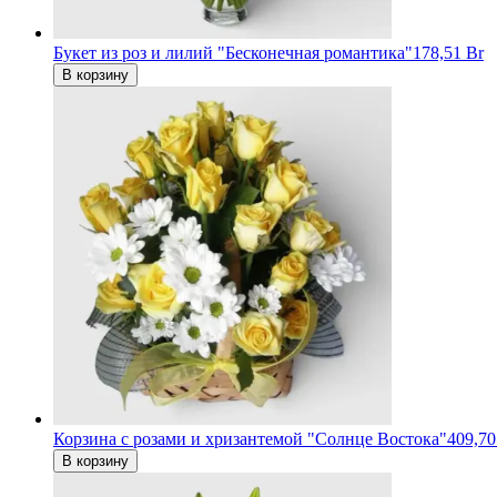
Букет из роз и лилий "Бесконечная романтика"
178,51 Br
В корзину
Корзина с розами и хризантемой "Солнце Востока"
409,70
В корзину