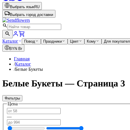
Выбрать язык
RU
Выбрать город доставки
Каталог
Повод
Праздники
Цвет
Кому
Для покупате
BYN
Br
Главная
/
Каталог
/
Белые Букеты
Белые Букеты — Страница 3
Фильтры
Цена
—