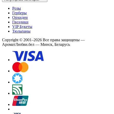
Розы
Герберы
Орхидеи
Гвоздики
VIP Букеты
Тюльпаны
Copyright
©
2001
–
2026
Все права защищены
—
АроматЛюбви.бел — Минск, Беларусь