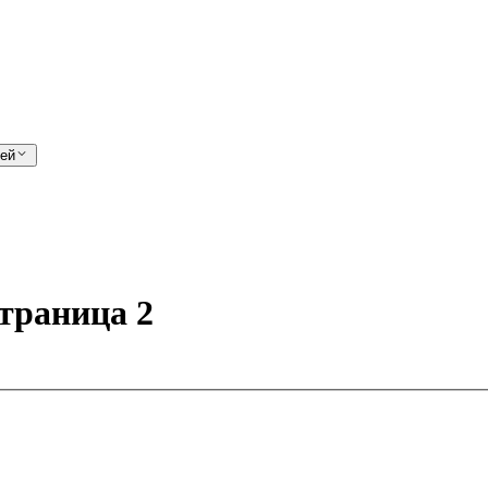
лей
траница 2