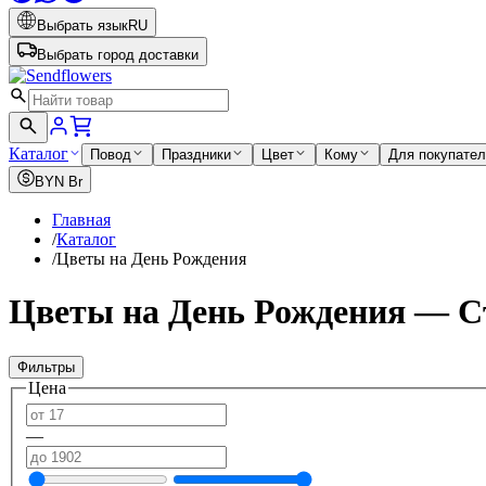
Выбрать язык
RU
Выбрать город доставки
Каталог
Повод
Праздники
Цвет
Кому
Для покупате
BYN
Br
Главная
/
Каталог
/
Цветы на День Рождения
Цветы на День Рождения — С
Фильтры
Цена
—