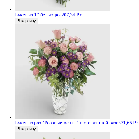
Букет из 17 белых роз
207,34 Br
В корзину
Букет из роз "Розовые мечты" в стеклянной вазе
371,65 Br
В корзину