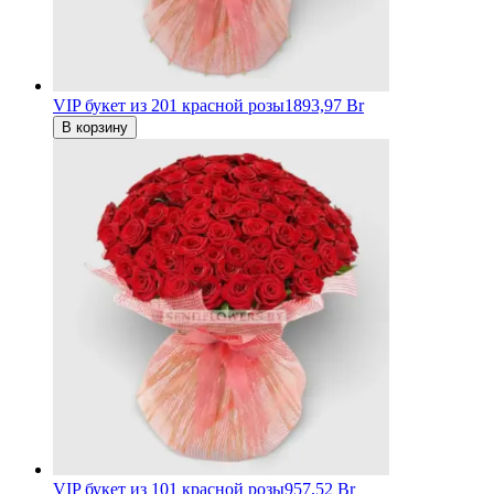
VIP букет из 201 красной розы
1893,97 Br
В корзину
VIP букет из 101 красной розы
957,52 Br