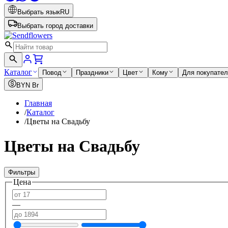
Выбрать язык
RU
Выбрать город доставки
Каталог
Повод
Праздники
Цвет
Кому
Для покупате
BYN
Br
Главная
/
Каталог
/
Цветы на Свадьбу
Цветы на Свадьбу
Фильтры
Цена
—