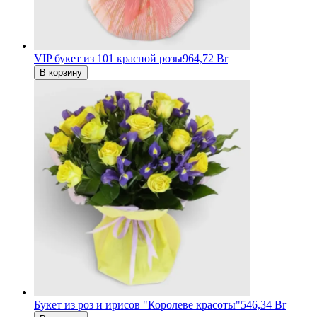
VIP букет из 101 красной розы
964,72 Br
В корзину
Букет из роз и ирисов "Королеве красоты"
546,34 Br