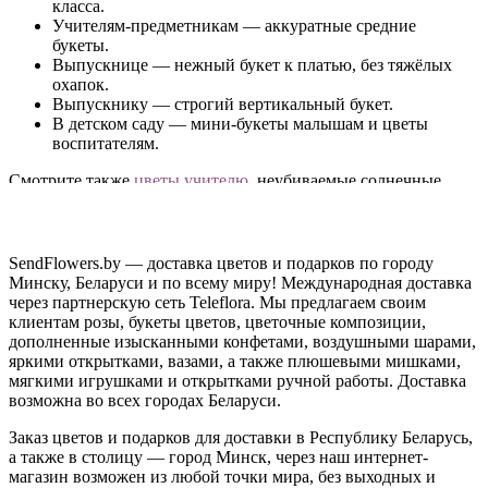
класса.
Учителям-предметникам — аккуратные средние
букеты.
Выпускнице — нежный букет к платью, без тяжёлых
охапок.
Выпускнику — строгий вертикальный букет.
В детском саду — мини-букеты малышам и цветы
воспитателям.
Смотрите также
цветы учителю
, неубиваемые солнечные
герберы
и
воздушные шары
для полного праздника.
Родительским комитетам: оформите один заказ на все
букеты сразу — с доставкой к школе к назначенному часу.
SendFlowers.by — доставка цветов и подарков по городу
Это дешевле и спокойнее, чем десять человек с цветами в
Минску, Беларуси и по всему миру! Международная доставка
разных концах города.
через партнерскую сеть Teleflora. Мы предлагаем своим
клиентам розы, букеты цветов, цветочные композиции,
Доставка к выпускному по Минску и Беларуси
дополненные изысканными конфетами, воздушными шарами,
яркими открытками, вазами, а также плюшевыми мишками,
Заказать цветы на выпускной можно онлайн — привезём к
мягкими игрушками и открытками ручной работы. Доставка
линейке, в школу, сад или вуз, точно к началу. Все способы
возможна во всех городах Беларуси.
оплаты, от карты до ЕРИП, доступны при оформлении.
Заказ цветов и подарков для доставки в Республику Беларусь,
Позвоните нам
— рассчитаем букеты на весь класс.
а также в столицу — город Минск, через наш интернет-
магазин возможен из любой точки мира, без выходных и