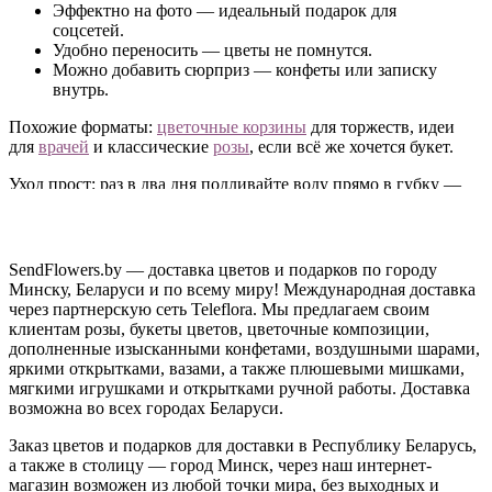
Эффектно на фото — идеальный подарок для
соцсетей.
Удобно переносить — цветы не помнутся.
Можно добавить сюрприз — конфеты или записку
внутрь.
Похожие форматы:
цветочные корзины
для торжеств, идеи
для
врачей
и классические
розы
, если всё же хочется букет.
Уход прост: раз в два дня подливайте воду прямо в губку —
примерно полстакана. Так композиция живёт до двух недель
без пересадки в вазу.
Доставим по Минску и всей Беларуси
SendFlowers.by — доставка цветов и подарков по городу
Минску, Беларуси и по всему миру! Международная доставка
Заказать цветы в шляпной коробке можно онлайн —
через партнерскую сеть Teleflora. Мы предлагаем своим
довезём бережно, композиция приедет в идеальном виде.
клиентам розы, букеты цветов, цветочные композиции,
Оплата занимает минуту — картой онлайн или наличными
дополненные изысканными конфетами, воздушными шарами,
при получении.
яркими открытками, вазами, а также плюшевыми мишками,
мягкими игрушками и открытками ручной работы. Доставка
Позвоните нам
— подберём коробку под повод и бюджет.
возможна во всех городах Беларуси.
Заказ цветов и подарков для доставки в Республику Беларусь,
а также в столицу — город Минск, через наш интернет-
магазин возможен из любой точки мира, без выходных и