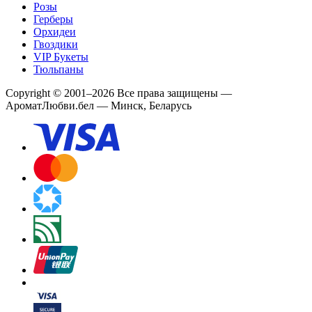
Розы
Герберы
Орхидеи
Гвоздики
VIP Букеты
Тюльпаны
Copyright
©
2001
–
2026
Все права защищены
—
АроматЛюбви.бел — Минск, Беларусь