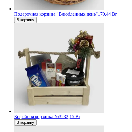
Подарочная корзина "Влюбленных день"
170,44 Br
В корзину
Кофейная корзинка №3
232,15 Br
В корзину