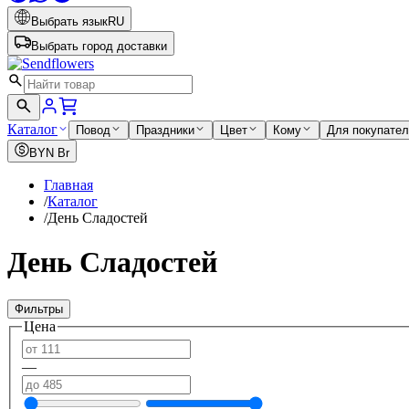
Выбрать язык
RU
Выбрать город доставки
Каталог
Повод
Праздники
Цвет
Кому
Для покупате
BYN
Br
Главная
/
Каталог
/
День Сладостей
День Сладостей
Фильтры
Цена
—