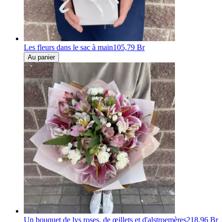
Les fleurs dans le sac à main
105,79 Br
Au panier
Un bouquet de lys roses, de œillets et d'alstroemères
218,96 Br