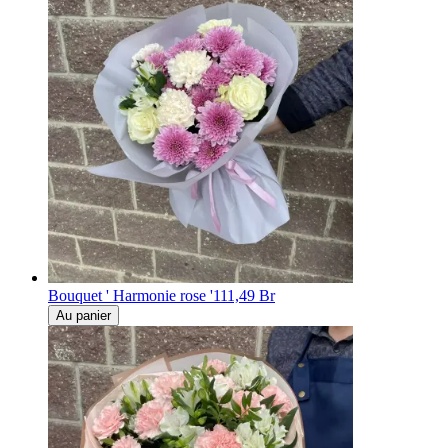
Bouquet ' Harmonie rose '
111,49 Br
Au panier