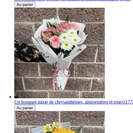
Au panier
Un bouquet mixte de chrysanthèmes, alstroemères et roses
117,
Au panier