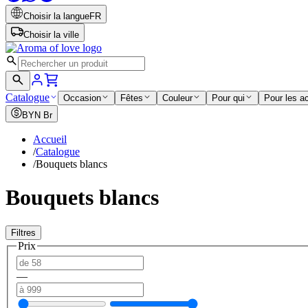
Choisir la langue
FR
Choisir la ville
Catalogue
Occasion
Fêtes
Couleur
Pour qui
Pour les a
BYN
Br
Accueil
/
Catalogue
/
Bouquets blancs
Bouquets blancs
Filtres
Prix
—