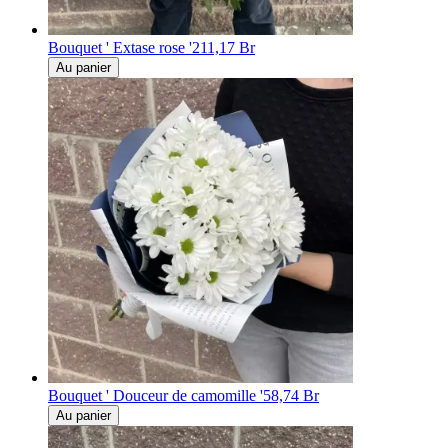
Bouquet ' Extase rose '
211,17 Br
Au panier
Bouquet ' Douceur de camomille '
58,74 Br
Au panier