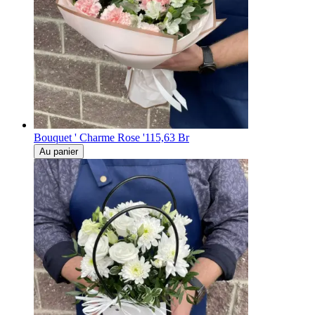
Bouquet ' Charme Rose '
115,63 Br
Au panier