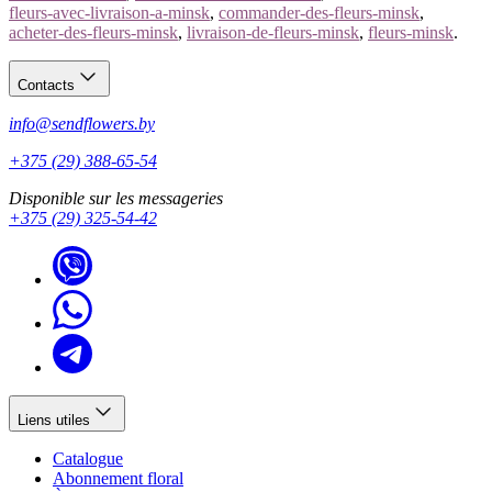
fleurs-avec-livraison-a-minsk
,
commander-des-fleurs-minsk
,
acheter-des-fleurs-minsk
,
livraison-de-fleurs-minsk
,
fleurs-minsk
.
Contacts
info@sendflowers.by
+375 (29) 388-65-54
Disponible sur les messageries
+375 (29) 325-54-42
Liens utiles
Catalogue
Abonnement floral