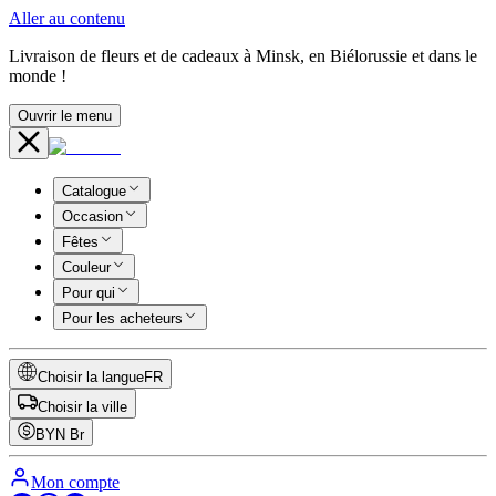
Aller au contenu
Livraison de fleurs et de cadeaux à Minsk, en Biélorussie et dans le
monde !
Ouvrir le menu
Catalogue
Occasion
Fêtes
Couleur
Pour qui
Pour les acheteurs
Choisir la langue
FR
Choisir la ville
BYN
Br
Mon compte