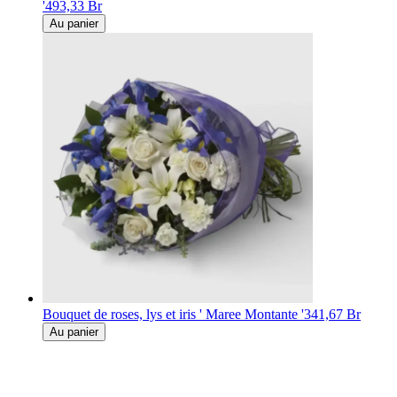
'
493,33 Br
Au panier
Bouquet de roses, lys et iris ' Maree Montante '
341,67 Br
Au panier