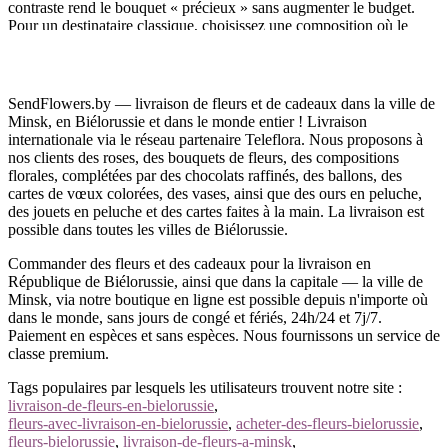
contraste rend le bouquet « précieux » sans augmenter le budget.
Pour un destinataire classique, choisissez une composition où le
bleu n’est qu’un accent.
Nous livrons à Minsk et dans toute la Biélorussie
SendFlowers.by — livraison de fleurs et de cadeaux dans la ville de
Les fleurs bleues sont rares en vitrine — mais ici, vous pouvez
Minsk, en Biélorussie et dans le monde entier ! Livraison
commander un bouquet bleu en ligne avec livraison à Minsk et
internationale via le réseau partenaire Teleflora. Nous proposons à
dans toute la Biélorussie. Choisissez la date, payez par carte,
nos clients des roses, des bouquets de fleurs, des compositions
espèces, WEBPAY, BePaid ou ERIP — et surprenez.
florales, complétées par des chocolats raffinés, des ballons, des
cartes de vœux colorées, des vases, ainsi que des ours en peluche,
Un doute sur le choix ?
Appelez
— un bouquet bleu selon
des jouets en peluche et des cartes faites à la main. La livraison est
l’occasion, le goût et le budget.
possible dans toutes les villes de Biélorussie.
Commander des fleurs et des cadeaux pour la livraison en
République de Biélorussie, ainsi que dans la capitale — la ville de
Minsk, via notre boutique en ligne est possible depuis n'importe où
dans le monde, sans jours de congé et fériés, 24h/24 et 7j/7.
Paiement en espèces et sans espèces. Nous fournissons un service de
classe premium.
Tags populaires par lesquels les utilisateurs trouvent notre site :
livraison-de-fleurs-en-bielorussie
,
fleurs-avec-livraison-en-bielorussie
,
acheter-des-fleurs-bielorussie
,
fleurs-bielorussie
,
livraison-de-fleurs-a-minsk
,