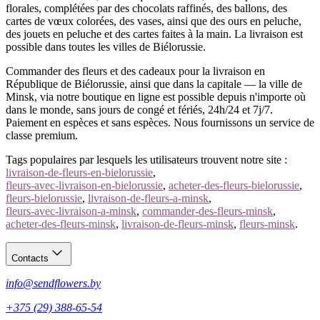
Commandez un bouquet multicolore en ligne en quelques minutes
florales, complétées par des chocolats raffinés, des ballons, des
— nous mélangeons des fleurs fraîches et livrons à Minsk et dans
cartes de vœux colorées, des vases, ainsi que des ours en peluche,
toute la Biélorussie. Cartes, espèces, WEBPAY, BePaid et ERIP
des jouets en peluche et des cartes faites à la main. La livraison est
acceptés.
possible dans toutes les villes de Biélorussie.
Appelez-nous
— un mélange selon votre occasion et budget.
Commander des fleurs et des cadeaux pour la livraison en
République de Biélorussie, ainsi que dans la capitale — la ville de
Minsk, via notre boutique en ligne est possible depuis n'importe où
dans le monde, sans jours de congé et fériés, 24h/24 et 7j/7.
Paiement en espèces et sans espèces. Nous fournissons un service de
classe premium.
Tags populaires par lesquels les utilisateurs trouvent notre site :
livraison-de-fleurs-en-bielorussie
,
fleurs-avec-livraison-en-bielorussie
,
acheter-des-fleurs-bielorussie
,
fleurs-bielorussie
,
livraison-de-fleurs-a-minsk
,
fleurs-avec-livraison-a-minsk
,
commander-des-fleurs-minsk
,
acheter-des-fleurs-minsk
,
livraison-de-fleurs-minsk
,
fleurs-minsk
.
Contacts
info@sendflowers.by
+375 (29) 388-65-54