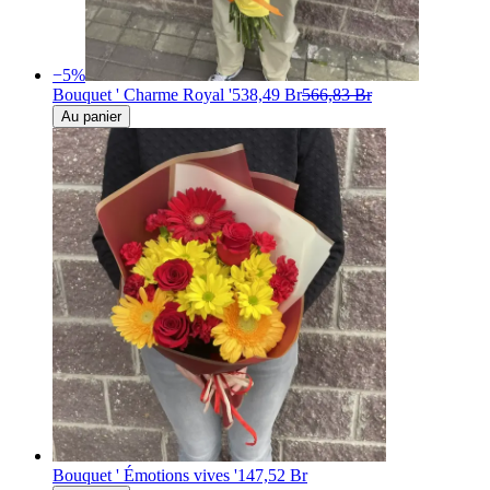
−
5
%
Bouquet ' Charme Royal '
538,49 Br
566,83 Br
Au panier
Bouquet ' Émotions vives '
147,52 Br