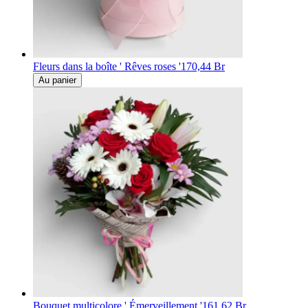
Fleurs dans la boîte ' Rêves roses '
170,44 Br
Au panier
Bouquet multicolore ' Émerveillement '
161,62 Br