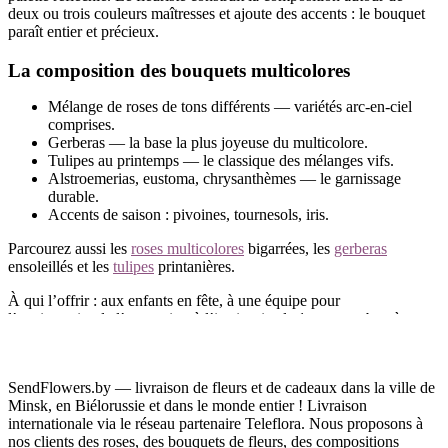
deux ou trois couleurs maîtresses et ajoute des accents : le bouquet
paraît entier et précieux.
La composition des bouquets multicolores
Mélange de roses de tons différents — variétés arc-en-ciel
comprises.
Gerberas — la base la plus joyeuse du multicolore.
Tulipes au printemps — le classique des mélanges vifs.
Alstroemerias, eustoma, chrysanthèmes — le garnissage
durable.
Accents de saison : pivoines, tournesols, iris.
Parcourez aussi les
roses multicolores
bigarrées, les
gerberas
ensoleillés et les
tulipes
printanières.
À qui l’offrir : aux enfants en fête, à une équipe pour
l’anniversaire de l’entreprise, à l’institutrice le 1er septembre, à
maman — juste comme ça. Le mélange vif ne porte aucun « code
» et se lit comme de la joie pure.
SendFlowers.by — livraison de fleurs et de cadeaux dans la ville de
Livraison de bouquets éclatants à Minsk et en
Minsk, en Biélorussie et dans le monde entier ! Livraison
Biélorussie
internationale via le réseau partenaire Teleflora. Nous proposons à
nos clients des roses, des bouquets de fleurs, des compositions