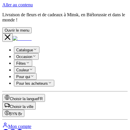
Aller au contenu
Livraison de fleurs et de cadeaux à Minsk, en Biélorussie et dans le
monde !
Ouvrir le menu
Catalogue
Occasion
Fêtes
Couleur
Pour qui
Pour les acheteurs
Choisir la langue
FR
Choisir la ville
BYN
Br
Mon compte