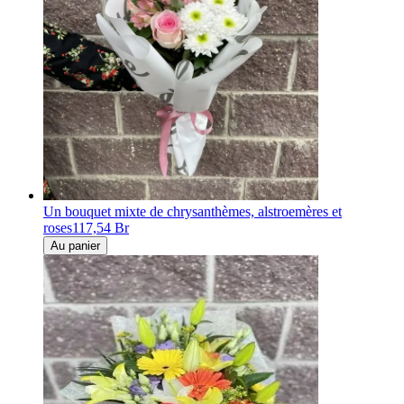
Un bouquet mixte de chrysanthèmes, alstroemères et
roses
117,54 Br
Au panier