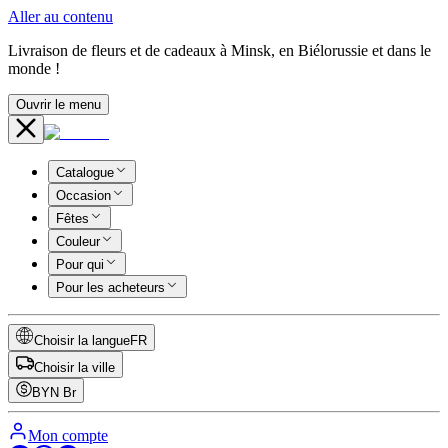
Aller au contenu
Livraison de fleurs et de cadeaux à Minsk, en Biélorussie et dans le
monde !
Ouvrir le menu
Catalogue
Occasion
Fêtes
Couleur
Pour qui
Pour les acheteurs
Choisir la langue
FR
Choisir la ville
BYN
Br
Mon compte