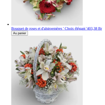
Bouquet de roses et d'alstroemères ' Choix élégant '
403,38 Br
Au panier