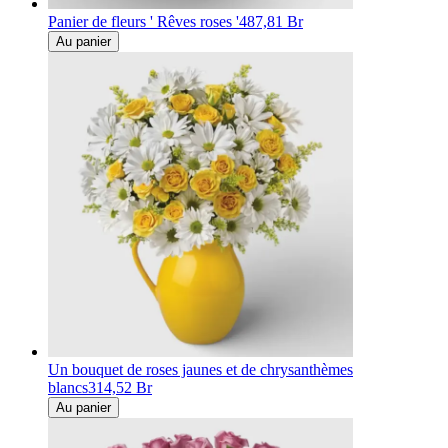
Panier de fleurs ' Rêves roses '
487,81 Br
Au panier
Un bouquet de roses jaunes et de chrysanthèmes
blancs
314,52 Br
Au panier