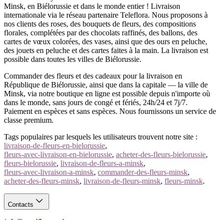
Commande et livraison
Minsk, en Biélorussie et dans le monde entier ! Livraison
internationale via le réseau partenaire Teleflora. Nous proposons à
Commandez le cadeau de crémaillère en ligne — livraison directe
nos clients des roses, des bouquets de fleurs, des compositions
à la nouvelle adresse, avec soin et à l’heure. Cartes, espèces,
florales, complétées par des chocolats raffinés, des ballons, des
WEBPAY, BePaid et ERIP acceptés.
cartes de vœux colorées, des vases, ainsi que des ours en peluche,
des jouets en peluche et des cartes faites à la main. La livraison est
Appelez-nous
— un cadeau qui prendra racine dans le nouveau
possible dans toutes les villes de Biélorussie.
foyer.
Commander des fleurs et des cadeaux pour la livraison en
République de Biélorussie, ainsi que dans la capitale — la ville de
Minsk, via notre boutique en ligne est possible depuis n'importe où
dans le monde, sans jours de congé et fériés, 24h/24 et 7j/7.
Paiement en espèces et sans espèces. Nous fournissons un service de
classe premium.
Tags populaires par lesquels les utilisateurs trouvent notre site :
livraison-de-fleurs-en-bielorussie
,
fleurs-avec-livraison-en-bielorussie
,
acheter-des-fleurs-bielorussie
,
fleurs-bielorussie
,
livraison-de-fleurs-a-minsk
,
fleurs-avec-livraison-a-minsk
,
commander-des-fleurs-minsk
,
acheter-des-fleurs-minsk
,
livraison-de-fleurs-minsk
,
fleurs-minsk
.
Contacts