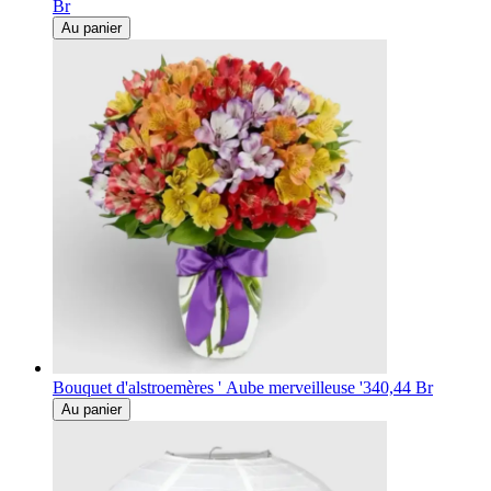
Br
Au panier
Bouquet d'alstroemères ' Aube merveilleuse '
340,44 Br
Au panier