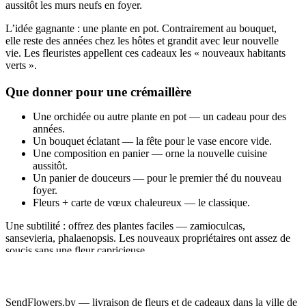
aussitôt les murs neufs en foyer.
L’idée gagnante : une plante en pot. Contrairement au bouquet,
elle reste des années chez les hôtes et grandit avec leur nouvelle
vie. Les fleuristes appellent ces cadeaux les « nouveaux habitants
verts ».
Que donner pour une crémaillère
Une orchidée ou autre plante en pot — un cadeau pour des
années.
Un bouquet éclatant — la fête pour le vase encore vide.
Une composition en panier — orne la nouvelle cuisine
aussitôt.
Un panier de douceurs — pour le premier thé du nouveau
foyer.
Fleurs + carte de vœux chaleureux — le classique.
Une subtilité : offrez des plantes faciles — zamioculcas,
sansevieria, phalaenopsis. Les nouveaux propriétaires ont assez de
soucis sans une fleur capricieuse.
Des idées à côté :
fleurs en pot
,
paniers cadeaux
et
souvenirs et cadeaux
pour la touche finale.
SendFlowers.by — livraison de fleurs et de cadeaux dans la ville de