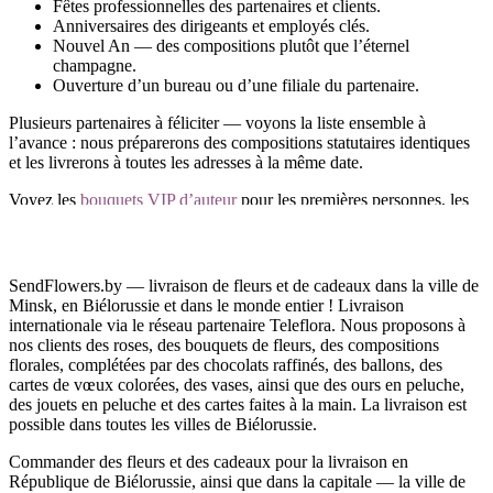
Fêtes professionnelles des partenaires et clients.
Anniversaires des dirigeants et employés clés.
Nouvel An — des compositions plutôt que l’éternel
champagne.
Ouverture d’un bureau ou d’une filiale du partenaire.
Plusieurs partenaires à féliciter — voyons la liste ensemble à
l’avance : nous préparerons des compositions statutaires identiques
et les livrerons à toutes les adresses à la même date.
Voyez les
bouquets VIP d’auteur
pour les premières personnes, les
fleurs pour un collègue
et les
compositions du Nouvel An
de
saison.
Livraison corporate à Minsk et en Biélorussie
SendFlowers.by — livraison de fleurs et de cadeaux dans la ville de
Minsk, en Biélorussie et dans le monde entier ! Livraison
Commandez les cadeaux d’affaires en ligne ou par téléphone —
internationale via le réseau partenaire Teleflora. Nous proposons à
livraison aux bureaux pile pour l’événement. Tous les moyens de
nos clients des roses, des bouquets de fleurs, des compositions
paiement, de la carte à ERIP, sont disponibles à la commande.
florales, complétées par des chocolats raffinés, des ballons, des
cartes de vœux colorées, des vases, ainsi que des ours en peluche,
Un doute sur le choix ?
Appelez
— planifions vos vœux
des jouets en peluche et des cartes faites à la main. La livraison est
d’affaires.
possible dans toutes les villes de Biélorussie.
Commander des fleurs et des cadeaux pour la livraison en
République de Biélorussie, ainsi que dans la capitale — la ville de