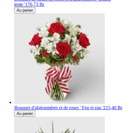
lente '
176,73 Br
Au panier
Bouquet d'alstroemères et de roses ' Feu et eau '
215,40 Br
Au panier