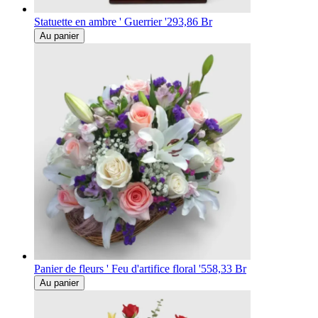
Statuette en ambre ' Guerrier '
293,86 Br
Au panier
Panier de fleurs ' Feu d'artifice floral '
558,33 Br
Au panier