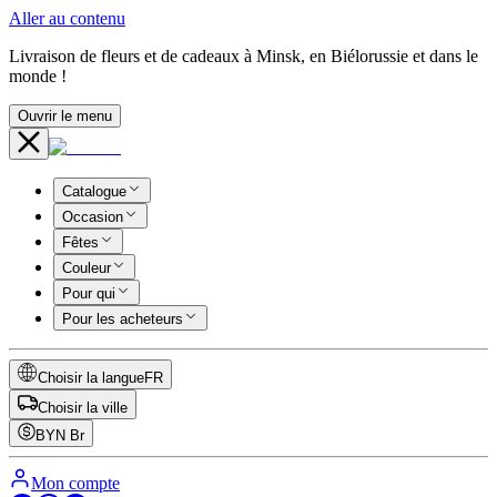
Aller au contenu
Livraison de fleurs et de cadeaux à Minsk, en Biélorussie et dans le
monde !
Ouvrir le menu
Catalogue
Occasion
Fêtes
Couleur
Pour qui
Pour les acheteurs
Choisir la langue
FR
Choisir la ville
BYN
Br
Mon compte