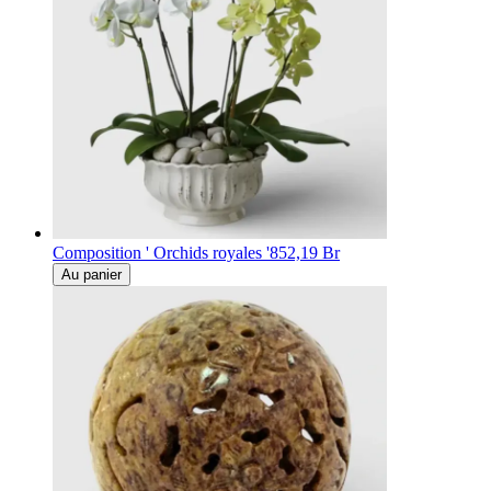
Composition ' Orchids royales '
852,19 Br
Au panier