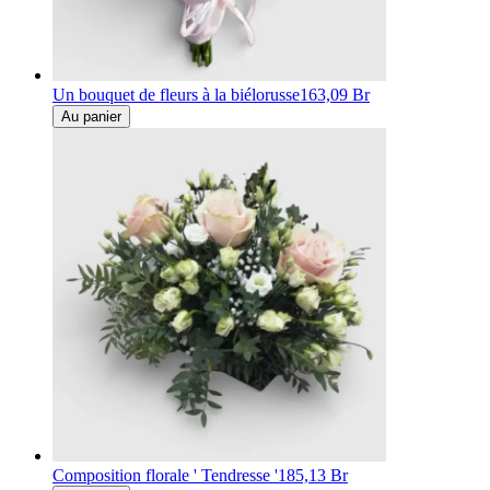
Un bouquet de fleurs à la biélorusse
163,09 Br
Au panier
Composition florale ' Tendresse '
185,13 Br