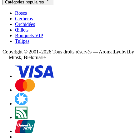
Catégories populaires
Roses
Gerberas
Orchidées
Œillets
Bouquets VIP
Tulipes
Copyright
©
2001
–
2026
Tous droits réservés
—
AromatLyubvi.by
— Minsk, Biélorussie