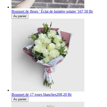
Bouquet de fleurs ' Éclat de lumière solaire '
167,50 Br
Au panier
Bouquet de 17 roses blanches
208,20 Br
Au panier