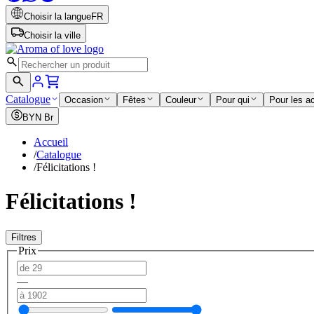
Choisir la langue
FR
Choisir la ville
Catalogue
Occasion
Fêtes
Couleur
Pour qui
Pour les a
BYN
Br
Accueil
/
Catalogue
/
Félicitations !
Félicitations !
Filtres
Prix
—