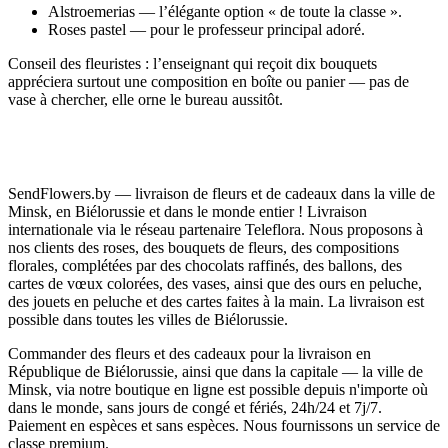
Alstroemerias — l’élégante option « de toute la classe ».
Roses pastel — pour le professeur principal adoré.
Conseil des fleuristes : l’enseignant qui reçoit dix bouquets
appréciera surtout une composition en boîte ou panier — pas de
vase à chercher, elle orne le bureau aussitôt.
Voyez les compositions de la
journée des enseignants
, les
bouquets de
remise des diplômes
et les
gerberas
ensoleillés.
Livraison dans les écoles de Minsk et de Biélorussie
SendFlowers.by — livraison de fleurs et de cadeaux dans la ville de
Minsk, en Biélorussie et dans le monde entier ! Livraison
Commandez des fleurs pour un professeur en ligne — livraison à
internationale via le réseau partenaire Teleflora. Nous proposons à
l’école ou à domicile avant le début des cours, à Minsk et dans
nos clients des roses, des bouquets de fleurs, des compositions
toute la Biélorussie. Choisissez votre moyen de paiement : de la
florales, complétées par des chocolats raffinés, des ballons, des
carte bancaire à ERIP.
cartes de vœux colorées, des vases, ainsi que des ours en peluche,
des jouets en peluche et des cartes faites à la main. La livraison est
Appelez-nous
— une composition digne de la salle de classe.
possible dans toutes les villes de Biélorussie.
Commander des fleurs et des cadeaux pour la livraison en
République de Biélorussie, ainsi que dans la capitale — la ville de
Minsk, via notre boutique en ligne est possible depuis n'importe où
dans le monde, sans jours de congé et fériés, 24h/24 et 7j/7.
Paiement en espèces et sans espèces. Nous fournissons un service de
classe premium.