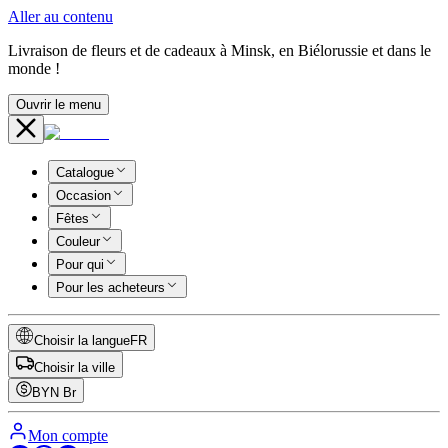
Aller au contenu
Livraison de fleurs et de cadeaux à Minsk, en Biélorussie et dans le
monde !
Ouvrir le menu
Catalogue
Occasion
Fêtes
Couleur
Pour qui
Pour les acheteurs
Choisir la langue
FR
Choisir la ville
BYN
Br
Mon compte