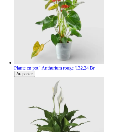
Plante en pot ' Anthurium rouge '
132,24 Br
Au panier