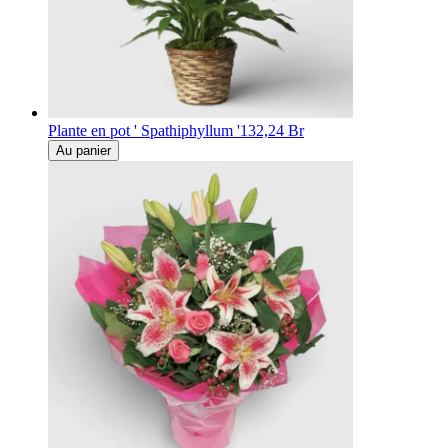
Plante en pot ' Spathiphyllum '
132,24 Br
Au panier