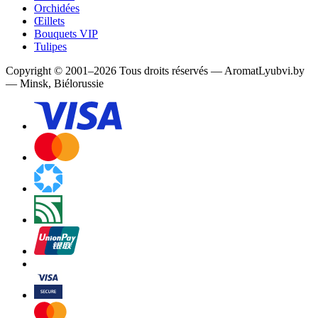
Orchidées
Œillets
Bouquets VIP
Tulipes
Copyright
©
2001
–
2026
Tous droits réservés
—
AromatLyubvi.by
— Minsk, Biélorussie