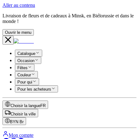
Aller au contenu
Livraison de fleurs et de cadeaux à Minsk, en Biélorussie et dans le
monde !
Ouvrir le menu
Catalogue
Occasion
Fêtes
Couleur
Pour qui
Pour les acheteurs
Choisir la langue
FR
Choisir la ville
BYN
Br
Mon compte