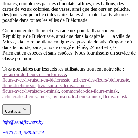
florales, complétées par des chocolats raffinés, des ballons, des
Appelez-nous
— le bouquet accordé au caractère du héros du jour.
cartes de vœux colorées, des vases, ainsi que des ours en peluche,
des jouets en peluche et des cartes faites à la main. La livraison est
possible dans toutes les villes de Biélorussie.
Commander des fleurs et des cadeaux pour la livraison en
République de Biélorussie, ainsi que dans la capitale — la ville de
Minsk, via notre boutique en ligne est possible depuis n'importe où
dans le monde, sans jours de congé et fériés, 24h/24 et 7j/7.
Paiement en espèces et sans espèces. Nous fournissons un service de
classe premium.
Tags populaires par lesquels les utilisateurs trouvent notre site :
livraison-de-fleurs-en-bielorussie
,
fleurs-avec-livraison-en-bielorussie
,
acheter-des-fleurs-bielorussie
,
fleurs-bielorussie
,
livraison-de-fleurs-a-minsk
,
fleurs-avec-livraison-a-minsk
,
commander-des-fleurs-minsk
,
acheter-des-fleurs-minsk
,
livraison-de-fleurs-minsk
,
fleurs-minsk
.
Contacts
info@sendflowers.by
+375 (29) 388-65-54