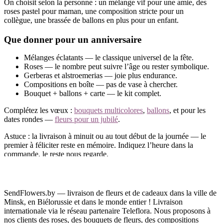
On choisit selon la personne : un mélange vif pour une amie, des
roses pastel pour maman, une composition stricte pour un
collègue, une brassée de ballons en plus pour un enfant.
Que donner pour un anniversaire
Mélanges éclatants — le classique universel de la fête.
Roses — le nombre peut suivre l’âge ou rester symbolique.
Gerberas et alstroemerias — joie plus endurance.
Compositions en boîte — pas de vase à chercher.
Bouquet + ballons + carte — le kit complet.
Complétez les vœux :
bouquets multicolores
,
ballons
, et pour les
dates rondes —
fleurs pour un jubilé
.
Astuce : la livraison à minuit ou au tout début de la journée — le
premier à féliciter reste en mémoire. Indiquez l’heure dans la
commande, le reste nous regarde.
Livraison d’anniversaire à Minsk et en Biélorussie
Commandez des fleurs d’anniversaire en ligne — livrées pile à la
SendFlowers.by — livraison de fleurs et de cadeaux dans la ville de
date, même si vous vous en êtes souvenu aujourd’hui. Le
Minsk, en Biélorussie et dans le monde entier ! Livraison
paiement prend une minute — par carte en ligne ou en espèces à la
internationale via le réseau partenaire Teleflora. Nous proposons à
réception.
nos clients des roses, des bouquets de fleurs, des compositions