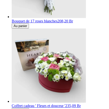
Bouquet de 17 roses blanches
208,20 Br
Au panier
Coffret cadeau ' Fleurs et douceur '
235,09 Br