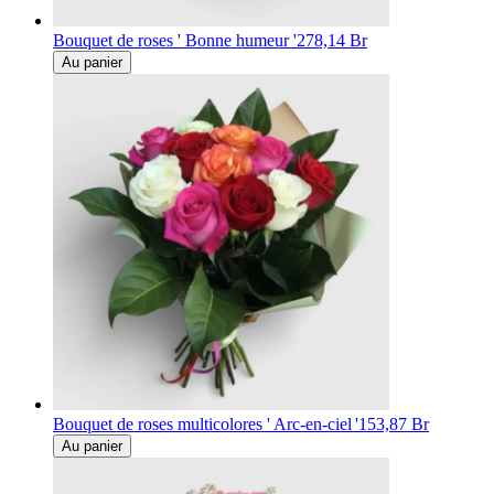
Bouquet de roses ' Bonne humeur '
278,14 Br
Au panier
Bouquet de roses multicolores ' Arc-en-ciel '
153,87 Br
Au panier