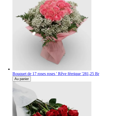
Bouquet de 17 roses roses ' Rêve féerique '
281,25 Br
Au panier