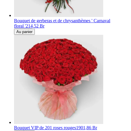
Bouquet de gerberas et de chrysanthèmes ' Carnaval
floral '
214,52 Br
Au panier
Bouquet VIP de 201 roses rouges
1901,86 Br