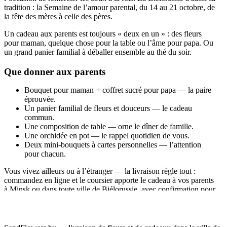
tradition : la Semaine de l’amour parental, du 14 au 21 octobre, de
la fête des mères à celle des pères.
Un cadeau aux parents est toujours « deux en un » : des fleurs
pour maman, quelque chose pour la table ou l’âme pour papa. Ou
un grand panier familial à déballer ensemble au thé du soir.
Que donner aux parents
Bouquet pour maman + coffret sucré pour papa — la paire
éprouvée.
Un panier familial de fleurs et douceurs — le cadeau
commun.
Une composition de table — orne le dîner de famille.
Une orchidée en pot — le rappel quotidien de vous.
Deux mini-bouquets à cartes personnelles — l’attention
pour chacun.
Vous vivez ailleurs ou à l’étranger — la livraison règle tout :
commandez en ligne et le coursier apporte le cadeau à vos parents
à Minsk ou dans toute ville de Biélorussie, avec confirmation pour
vous.
Voyez
fleurs pour maman
, les idées de la
fête des pères
et les
paniers cadeaux
prêts.