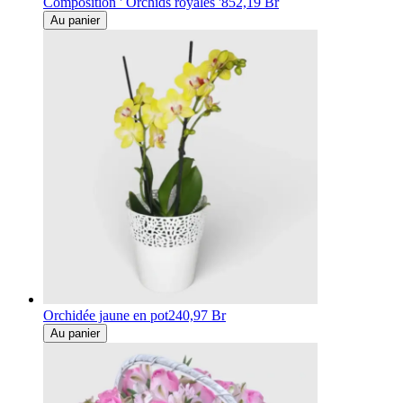
Composition ' Orchids royales '
852,19 Br
Au panier
Orchidée jaune en pot
240,97 Br
Au panier