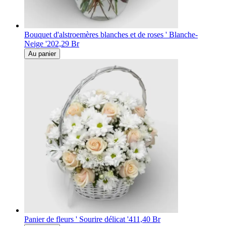
Bouquet d'alstroemères blanches et de roses ' Blanche-
Neige '
202,29 Br
Au panier
Panier de fleurs ' Sourire délicat '
411,40 Br