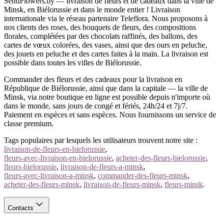
SendFlowers.by — livraison de fleurs et de cadeaux dans la ville de
Minsk, en Biélorussie et dans le monde entier ! Livraison
Livraison aux parents à Minsk et en Biélorussie
internationale via le réseau partenaire Teleflora. Nous proposons à
nos clients des roses, des bouquets de fleurs, des compositions
Nous livrons fleurs et cadeaux pour toute date familiale —
florales, complétées par des chocolats raffinés, des ballons, des
anniversaire de mariage, anniversaire ou simple week-end. Carte,
cartes de vœux colorées, des vases, ainsi que des ours en peluche,
espèces ou ERIP — le total s’affiche avant la confirmation de la
des jouets en peluche et des cartes faites à la main. La livraison est
commande. Besoin d’un conseil de fleuriste ?
Appelez-nous
—
possible dans toutes les villes de Biélorussie.
disons merci à vos parents.
Commander des fleurs et des cadeaux pour la livraison en
République de Biélorussie, ainsi que dans la capitale — la ville de
Minsk, via notre boutique en ligne est possible depuis n'importe où
dans le monde, sans jours de congé et fériés, 24h/24 et 7j/7.
Paiement en espèces et sans espèces. Nous fournissons un service de
classe premium.
Tags populaires par lesquels les utilisateurs trouvent notre site :
livraison-de-fleurs-en-bielorussie
,
fleurs-avec-livraison-en-bielorussie
,
acheter-des-fleurs-bielorussie
,
fleurs-bielorussie
,
livraison-de-fleurs-a-minsk
,
fleurs-avec-livraison-a-minsk
,
commander-des-fleurs-minsk
,
acheter-des-fleurs-minsk
,
livraison-de-fleurs-minsk
,
fleurs-minsk
.
Contacts