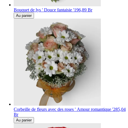
Bouquet de lys ' Douce fantaisie '
196,89 Br
Au panier
Corbeille de fleurs avec des roses ' Amour romantique '
285,04
Br
Au panier