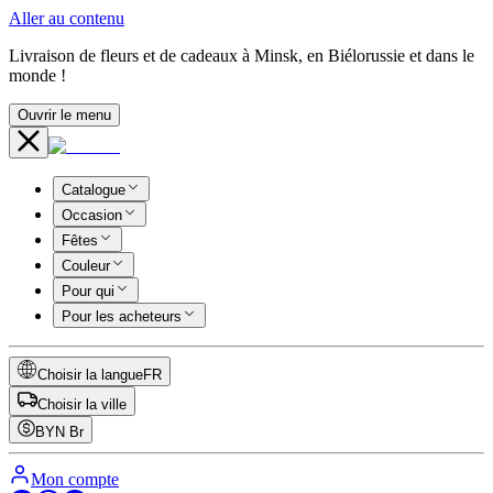
Aller au contenu
Livraison de fleurs et de cadeaux à Minsk, en Biélorussie et dans le
monde !
Ouvrir le menu
Catalogue
Occasion
Fêtes
Couleur
Pour qui
Pour les acheteurs
Choisir la langue
FR
Choisir la ville
BYN
Br
Mon compte