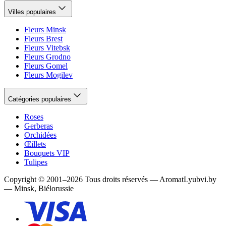
Villes populaires
Fleurs Minsk
Fleurs Brest
Fleurs Vitebsk
Fleurs Grodno
Fleurs Gomel
Fleurs Mogilev
Catégories populaires
Roses
Gerberas
Orchidées
Œillets
Bouquets VIP
Tulipes
Copyright
©
2001
–
2026
Tous droits réservés
—
AromatLyubvi.by
— Minsk, Biélorussie