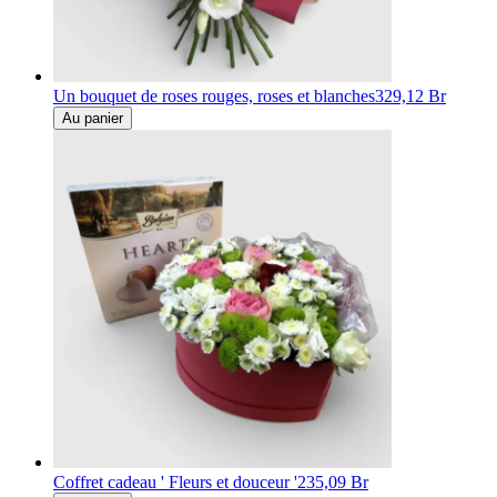
Un bouquet de roses rouges, roses et blanches
329,12 Br
Au panier
Coffret cadeau ' Fleurs et douceur '
235,09 Br