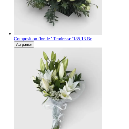
Composition florale ' Tendresse '
185,13 Br
Au panier