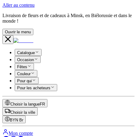
Aller au contenu
Livraison de fleurs et de cadeaux à Minsk, en Biélorussie et dans le
monde !
Ouvrir le menu
Catalogue
Occasion
Fêtes
Couleur
Pour qui
Pour les acheteurs
Choisir la langue
FR
Choisir la ville
BYN
Br
Mon compte