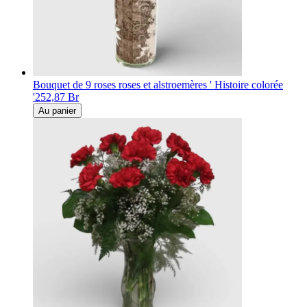
Bouquet de 9 roses roses et alstroemères ' Histoire colorée
'
252,87 Br
Au panier