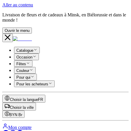
Aller au contenu
Livraison de fleurs et de cadeaux à Minsk, en Biélorussie et dans le
monde !
Ouvrir le menu
Catalogue
Occasion
Fêtes
Couleur
Pour qui
Pour les acheteurs
Choisir la langue
FR
Choisir la ville
BYN
Br
Mon compte