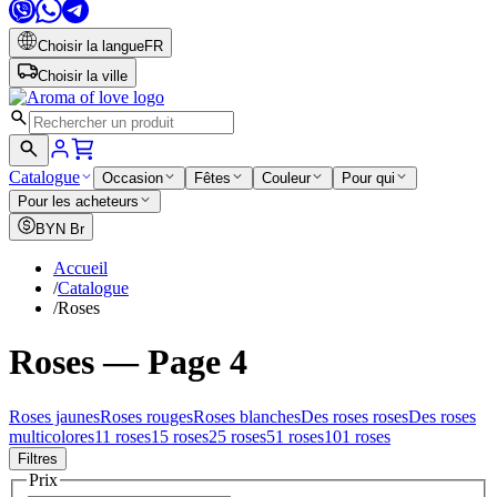
Choisir la langue
FR
Choisir la ville
Catalogue
Occasion
Fêtes
Couleur
Pour qui
Pour les acheteurs
BYN
Br
Accueil
/
Catalogue
/
Roses
Roses — Page 4
Roses jaunes
Roses rouges
Roses blanches
Des roses roses
Des roses
multicolores
11 roses
15 roses
25 roses
51 roses
101 roses
Filtres
Prix