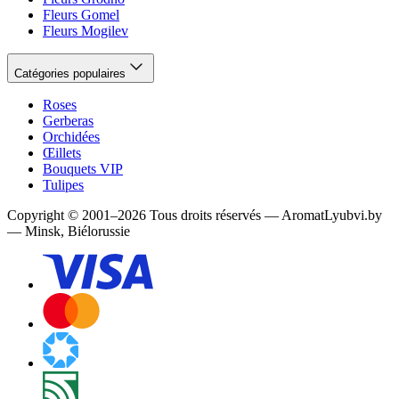
Fleurs Gomel
Fleurs Mogilev
Catégories populaires
Roses
Gerberas
Orchidées
Œillets
Bouquets VIP
Tulipes
Copyright
©
2001
–
2026
Tous droits réservés
—
AromatLyubvi.by
— Minsk, Biélorussie