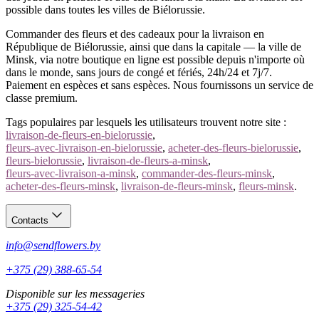
possible dans toutes les villes de Biélorussie.
Commander des fleurs et des cadeaux pour la livraison en
République de Biélorussie, ainsi que dans la capitale — la ville de
Minsk, via notre boutique en ligne est possible depuis n'importe où
dans le monde, sans jours de congé et fériés, 24h/24 et 7j/7.
Paiement en espèces et sans espèces. Nous fournissons un service de
classe premium.
Tags populaires par lesquels les utilisateurs trouvent notre site :
livraison-de-fleurs-en-bielorussie
,
fleurs-avec-livraison-en-bielorussie
,
acheter-des-fleurs-bielorussie
,
fleurs-bielorussie
,
livraison-de-fleurs-a-minsk
,
fleurs-avec-livraison-a-minsk
,
commander-des-fleurs-minsk
,
acheter-des-fleurs-minsk
,
livraison-de-fleurs-minsk
,
fleurs-minsk
.
Contacts
info@sendflowers.by
+375 (29) 388-65-54
Disponible sur les messageries
+375 (29) 325-54-42