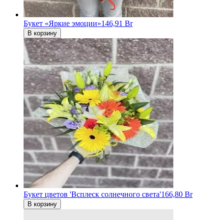
Букет «Яркие эмоции»
146,91 Br
В корзину
Букет цветов 'Всплеск солнечного света'
166,80 Br
В корзину