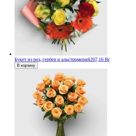
Букет из роз, гербер и альстромерий
207,16 Br
В корзину