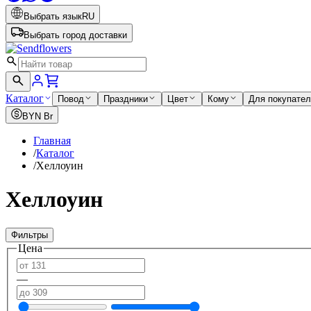
Выбрать язык
RU
Выбрать город доставки
Каталог
Повод
Праздники
Цвет
Кому
Для покупате
BYN
Br
Главная
/
Каталог
/
Хеллоуин
Хеллоуин
Фильтры
Цена
—