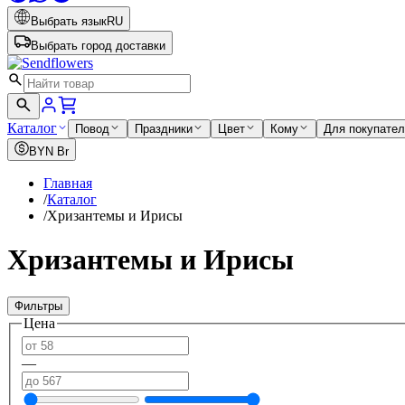
Выбрать язык
RU
Выбрать город доставки
Каталог
Повод
Праздники
Цвет
Кому
Для покупате
BYN
Br
Главная
/
Каталог
/
Хризантемы и Ирисы
Хризантемы и Ирисы
Фильтры
Цена
—