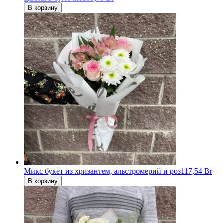
В корзину
Микс букет из хризантем, альстромерий и роз
117,54 Br
В корзину