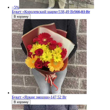
−
5
%
Букет «Королевский шарм»
538,49 Br
566,83 Br
В корзину
Букет «Яркие эмоции»
147,52 Br
В корзину