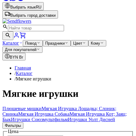
Выбрать язык
RU
Выбрать город доставки
Каталог
Повод
Праздники
Цвет
Кому
Для покупателей
BYN
Br
Главная
/
Каталог
/
Мягкие игрушки
Мягкие игрушки
Плюшевые мишки
Мягкая Игрушка Лошадка; Cлоник;
Свинка
Мягкая Игрушка Собака
Мягкая Игрушка Кот; Заяц;
Бык
Игрушки Союзмультфильм
Игрушки Уолт Дисней
Фильтры
Цена