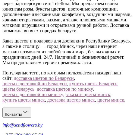
через партнерскую сеть Teleflora. Мы предлагаем своим
Остались вопросы?
Позвоните нам
— подберём зверя под
клиентам розы, букеты цветов, цветочные композиции,
характер получателя.
дополненные изысканными конфетами, воздушными шарами,
яркими открытками, вазами, а также плюшевыми мишками,
мягкими игрушками и открытками ручной работы. Доставка
возможна во всех городах Беларуси.
Заказ цветов и подарков для доставки в Республику Беларусь,
а также в столицу — город Минск, через наш интернет-
магазин возможен из любой точки мира, без выходных и
праздничных дней, 24/7. Наличный и безналичный расчёт.
Мы предоставляем сервис премиум-класса.
Популярные теги, по которым пользователи находят наш
сайт:
доставка цветов по Беларуси
,
цветы с доставкой по Беларуси
,
купить цветы Беларусь
,
цветы беларусь
,
доставка цветов по минску
,
цветы с доставкой по минску
,
заказать цветы минск
,
купить цветы минск
,
доставка цветов минск
,
цветы минск
.
Контакты
info@sendflowers.by