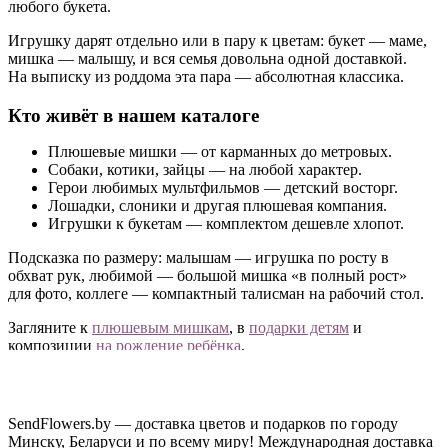
любого букета.
Игрушку дарят отдельно или в пару к цветам: букет — маме,
мишка — малышу, и вся семья довольна одной доставкой.
На выписку из роддома эта пара — абсолютная классика.
Кто живёт в нашем каталоге
Плюшевые мишки — от карманных до метровых.
Собаки, котики, зайцы — на любой характер.
Герои любимых мультфильмов — детский восторг.
Лошадки, слоники и другая плюшевая компания.
Игрушки к букетам — комплектом дешевле хлопот.
Подсказка по размеру: малышам — игрушка по росту в
обхват рук, любимой — большой мишка «в полный рост»
для фото, коллеге — компактный талисман на рабочий стол.
Загляните к
плюшевым мишкам
, в
подарки детям
и
композиции
на рождение ребёнка
.
Доставка игрушек по Минску и Беларуси
Заказать мягкую игрушку можно онлайн, отдельно или
SendFlowers.by — доставка цветов и подарков по городу
вместе с цветами, — привезём одной доставкой.
Минску, Беларуси и по всему миру! Международная доставка