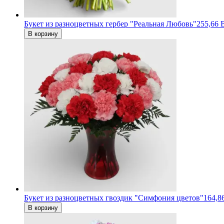
Букет из разноцветных гербер "Реальная Любовь"
255,66 
В корзину
Букет из разноцветных гвоздик "Симфония цветов"
164,8
В корзину