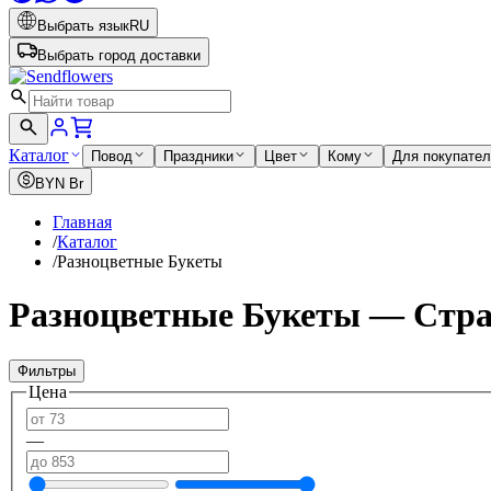
Выбрать язык
RU
Выбрать город доставки
Каталог
Повод
Праздники
Цвет
Кому
Для покупате
BYN
Br
Главная
/
Каталог
/
Разноцветные Букеты
Разноцветные Букеты — Стра
Фильтры
Цена
—