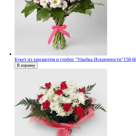
Букет из хризантем и гербер "Улыбка Искренности"
158,6
В корзину