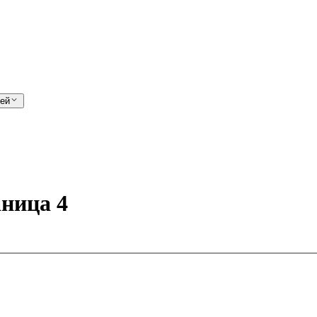
лей
ница 4