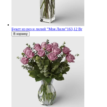
Букет из роз и лилий "Моя Лили"
163,12 Br
В корзину