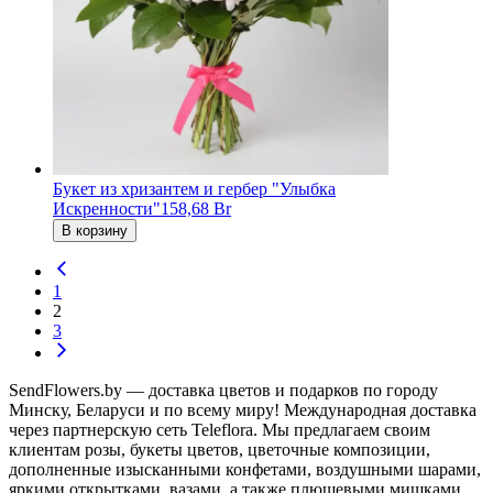
Букет из хризантем и гербер "Улыбка
Искренности"
158,68 Br
В корзину
1
2
3
SendFlowers.by — доставка цветов и подарков по городу
Минску, Беларуси и по всему миру! Международная доставка
через партнерскую сеть Teleflora. Мы предлагаем своим
клиентам розы, букеты цветов, цветочные композиции,
дополненные изысканными конфетами, воздушными шарами,
яркими открытками, вазами, а также плюшевыми мишками,