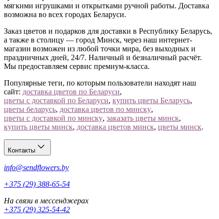
Остались вопросы?
Позвоните нам
— подберём оттенок
мягкими игрушками и открытками ручной работы. Доставка
белого под ваш повод.
возможна во всех городах Беларуси.
Заказ цветов и подарков для доставки в Республику Беларусь,
а также в столицу — город Минск, через наш интернет-
магазин возможен из любой точки мира, без выходных и
праздничных дней, 24/7. Наличный и безналичный расчёт.
Мы предоставляем сервис премиум-класса.
Популярные теги, по которым пользователи находят наш
сайт:
доставка цветов по Беларуси
,
цветы с доставкой по Беларуси
,
купить цветы Беларусь
,
цветы беларусь
,
доставка цветов по минску
,
цветы с доставкой по минску
,
заказать цветы минск
,
купить цветы минск
,
доставка цветов минск
,
цветы минск
.
Контакты
info@sendflowers.by
+375 (29) 388-65-54
На связи в мессенджерах
+375 (29) 325-54-42