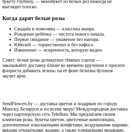
букету глубину, — монобукет из белых роз никогда не
выглядит плоско.
Когда дарят белые розы
Свадьба и помолвка — классика жанра.
Рождение ребёнка — чистота нового начала.
Первое свидание — уважение без напора.
Юбилей — торжественно и без пафоса.
Извинение — искренность, которую видно.
Совет: белые розы деликатнее тёмных сортов —
заказывайте доставку ближе ко времени вручения и просите
флориста добавить зелень: на её фоне белизна бутонов
звучит ярче.
Рядом: весь каталог
роз
,
белые букеты
с эустомой и
лилиями, композиции
на свадьбу
.
Доставка белых роз по Минску и Беларуси
SendFlowers.by — доставка цветов и подарков по городу
Минску, Беларуси и по всему миру! Международная доставка
Заказать белые розы можно онлайн за пару минут —
через партнерскую сеть Teleflora. Мы предлагаем своим
привезём свежими к торжеству или свиданию, по Минску и
клиентам розы, букеты цветов, цветочные композиции,
всей Беларуси.
дополненные изысканными конфетами, воздушными шарами,
яркими открытками, вазами, а также плюшевыми мишками,