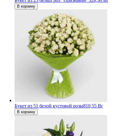
Букет из 25 белых роз "Признание"
328,36 Br
В корзину
Букет из 51 белой кустовой розы
810,55 Br
В корзину