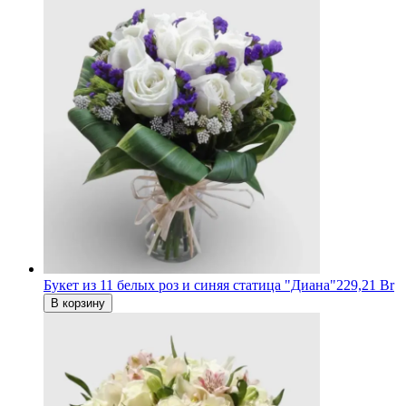
Букет из 11 белых роз и cиняя статица "Диана"
229,21 Br
В корзину