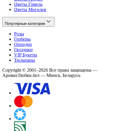
Цветы Гомель
Цветы Могилев
Популярные категории
Розы
Герберы
Орхидеи
Гвоздики
VIP Букеты
Тюльпаны
Copyright
©
2001
–
2026
Все права защищены
—
АроматЛюбви.бел — Минск, Беларусь