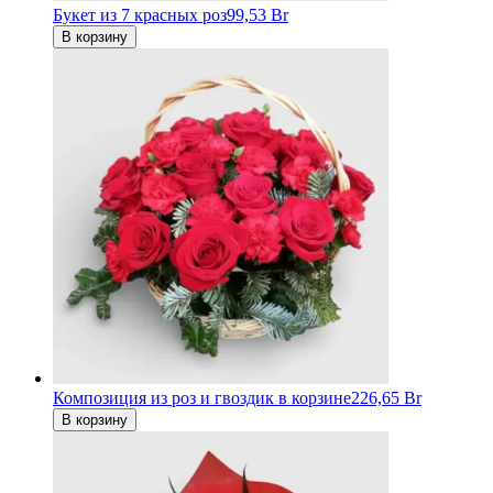
Букет из 7 красных роз
99,53 Br
В корзину
Композиция из роз и гвоздик в корзине
226,65 Br
В корзину