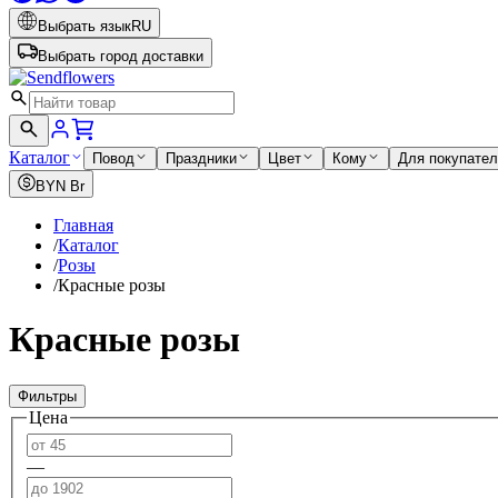
Выбрать язык
RU
Выбрать город доставки
Каталог
Повод
Праздники
Цвет
Кому
Для покупате
BYN
Br
Главная
/
Каталог
/
Розы
/
Красные розы
Красные розы
Фильтры
Цена
—