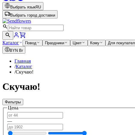
Выбрать язык
RU
Выбрать город доставки
Каталог
Повод
Праздники
Цвет
Кому
Для покупате
BYN
Br
Главная
/
Каталог
/
Скучаю!
Скучаю!
Фильтры
Цена
—