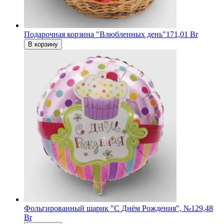
Подарочная корзина "Влюбленных день"
171,01 Br
В корзину
Фольгированный шарик "С Днём Рождения", №1
29,48
Br