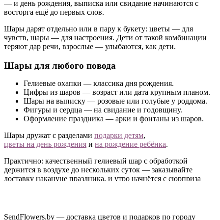
— и день рождения, выписка или свидание начинаются с
восторга ещё до первых слов.
Шары дарят отдельно или в пару к букету: цветы — для
чувств, шары — для настроения. Дети от такой комбинации
теряют дар речи, взрослые — улыбаются, как дети.
Шары для любого повода
Гелиевые охапки — классика дня рождения.
Цифры из шаров — возраст или дата крупным планом.
Шары на выписку — розовые или голубые у роддома.
Фигуры и сердца — на свидание и годовщину.
Оформление праздника — арки и фонтаны из шаров.
Шары дружат с разделами
подарки детям
,
цветы на день рождения
и
на рождение ребёнка
.
Практично: качественный гелиевый шар с обработкой
держится в воздухе до нескольких суток — заказывайте
доставку накануне праздника, и утро начнётся с сюрприза
под потолком.
Доставка шаров по Минску и Беларуси
SendFlowers.by — доставка цветов и подарков по городу