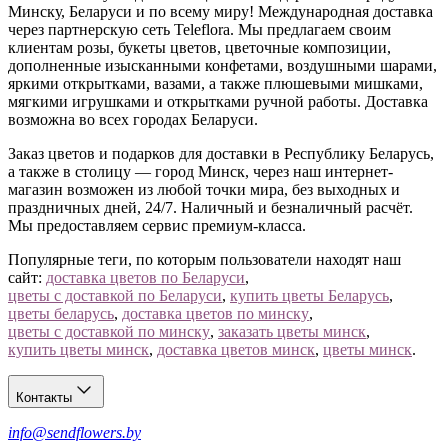
Заказать воздушные шары можно онлайн — привезём
Минску, Беларуси и по всему миру! Международная доставка
надутыми, готовыми к вручению, точно ко времени. Все
через партнерскую сеть Teleflora. Мы предлагаем своим
способы оплаты, от карты до ЕРИП, доступны при
клиентам розы, букеты цветов, цветочные композиции,
оформлении.
дополненные изысканными конфетами, воздушными шарами,
яркими открытками, вазами, а также плюшевыми мишками,
Позвоните нам
— соберём облако шаров под ваш повод.
мягкими игрушками и открытками ручной работы. Доставка
возможна во всех городах Беларуси.
Заказ цветов и подарков для доставки в Республику Беларусь,
а также в столицу — город Минск, через наш интернет-
магазин возможен из любой точки мира, без выходных и
праздничных дней, 24/7. Наличный и безналичный расчёт.
Мы предоставляем сервис премиум-класса.
Популярные теги, по которым пользователи находят наш
сайт:
доставка цветов по Беларуси
,
цветы с доставкой по Беларуси
,
купить цветы Беларусь
,
цветы беларусь
,
доставка цветов по минску
,
цветы с доставкой по минску
,
заказать цветы минск
,
купить цветы минск
,
доставка цветов минск
,
цветы минск
.
Контакты
info@sendflowers.by