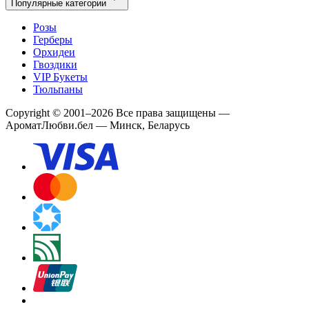
Популярные категории
Розы
Герберы
Орхидеи
Гвоздики
VIP Букеты
Тюльпаны
Copyright
©
2001
–
2026
Все права защищены
—
АроматЛюбви.бел — Минск, Беларусь