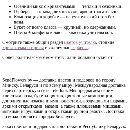
Осенний микс с хризантемами — тёплый и сезонный.
Герберы — от младших классов, ярко и трогательно.
Композиция в коробке — на учительский стол без
вазы.
Букет от всего класса — крупный, но сдержанный.
Цветы + конфеты к чаю — классика учительской.
Смотрите также общий раздел
цветов учителю
, стойкие
хризантемы и ирисы
и солнечные
герберы
.
Совет родительскому комитету: один большой букет от
класса выглядит достойнее десяти одинаковых маленьких. А
если хочется удивить — закажите доставку прямо к первому
уроку.
SendFlowers.by — доставка цветов и подарков по городу
Доставка ко Дню учителя по Минску и
Минску, Беларуси и по всему миру! Международная доставка
Беларуси
через партнерскую сеть Teleflora. Мы предлагаем своим
клиентам розы, букеты цветов, цветочные композиции,
дополненные изысканными конфетами, воздушными шарами,
Привезём цветы в школу, гимназию или вуз к началу
яркими открытками, вазами, а также плюшевыми мишками,
занятий. Заказ онлайн, цены на любой бюджет.
мягкими игрушками и открытками ручной работы. Доставка
Остались вопросы?
Позвоните нам
— подберём букет,
возможна во всех городах Беларуси.
уместный для торжественной линейки.
Заказ цветов и подарков для доставки в Республику Беларусь,