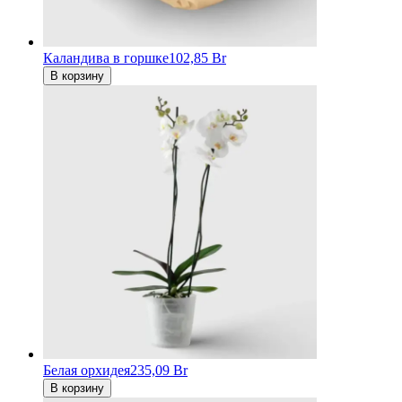
Каландива в горшке
102,85 Br
В корзину
Белая орхидея
235,09 Br
В корзину