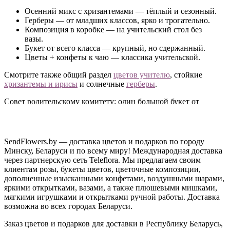
Осенний микс с хризантемами — тёплый и сезонный.
Герберы — от младших классов, ярко и трогательно.
Композиция в коробке — на учительский стол без
вазы.
Букет от всего класса — крупный, но сдержанный.
Цветы + конфеты к чаю — классика учительской.
Смотрите также общий раздел
цветов учителю
, стойкие
хризантемы и ирисы
и солнечные
герберы
.
Совет родительскому комитету: один большой букет от
класса выглядит достойнее десяти одинаковых маленьких. А
если хочется удивить — закажите доставку прямо к первому
уроку.
SendFlowers.by — доставка цветов и подарков по городу
Доставка ко Дню учителя по Минску и
Минску, Беларуси и по всему миру! Международная доставка
Беларуси
через партнерскую сеть Teleflora. Мы предлагаем своим
клиентам розы, букеты цветов, цветочные композиции,
дополненные изысканными конфетами, воздушными шарами,
Привезём цветы в школу, гимназию или вуз к началу
яркими открытками, вазами, а также плюшевыми мишками,
занятий. Заказ онлайн, цены на любой бюджет.
мягкими игрушками и открытками ручной работы. Доставка
Остались вопросы?
Позвоните нам
— подберём букет,
возможна во всех городах Беларуси.
уместный для торжественной линейки.
Заказ цветов и подарков для доставки в Республику Беларусь,