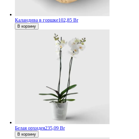
Каландива в горшке
102,85 Br
В корзину
Белая орхидея
235,09 Br
В корзину