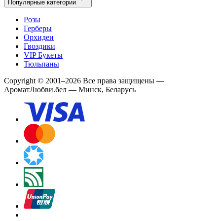
Популярные категории
Розы
Герберы
Орхидеи
Гвоздики
VIP Букеты
Тюльпаны
Copyright
©
2001
–
2026
Все права защищены
—
АроматЛюбви.бел — Минск, Беларусь