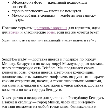
Эффектно на фото — идеальный подарок для
соцсетей.
Удобно переносить — цветы не помнутся.
Можно добавить сюрприз — конфеты или записку
внутрь.
Похожие форматы:
цветочные корзины
для торжеств, идеи
для
врачей
и классические
розы
, если всё же хочется букет.
Уход прост: раз в два дня подливайте воду прямо в губку —
примерно полстакана. Так композиция живёт до двух недель
без пересадки в вазу.
Доставим по Минску и всей Беларуси
SendFlowers.by — доставка цветов и подарков по городу
Минску, Беларуси и по всему миру! Международная доставка
Заказать цветы в шляпной коробке можно онлайн —
через партнерскую сеть Teleflora. Мы предлагаем своим
довезём бережно, композиция приедет в идеальном виде.
клиентам розы, букеты цветов, цветочные композиции,
Оплата занимает минуту — картой онлайн или наличными
дополненные изысканными конфетами, воздушными шарами,
при получении.
яркими открытками, вазами, а также плюшевыми мишками,
мягкими игрушками и открытками ручной работы. Доставка
Позвоните нам
— подберём коробку под повод и бюджет.
возможна во всех городах Беларуси.
Заказ цветов и подарков для доставки в Республику Беларусь,
а также в столицу — город Минск, через наш интернет-
магазин возможен из любой точки мира, без выходных и