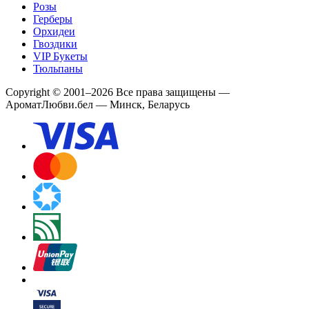
Розы
Герберы
Орхидеи
Гвоздики
VIP Букеты
Тюльпаны
Copyright
©
2001
–
2026
Все права защищены
—
АроматЛюбви.бел — Минск, Беларусь