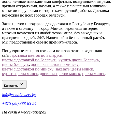
Заказать подарок ко Дню отца можно онлайн — привезём 21
дополненные изысканными конфетами, воздушными шарами,
октября домой или на работу, по Минску и всей Беларуси.
яркими открытками, вазами, а также плюшевыми мишками,
Все способы оплаты, от карты до ЕРИП, доступны при
мягкими игрушками и открытками ручной работы. Доставка
оформлении.
возможна во всех городах Беларуси.
Позвоните нам
— поможем удивить человека, который
Заказ цветов и подарков для доставки в Республику Беларусь,
«ничего не хочет».
а также в столицу — город Минск, через наш интернет-
магазин возможен из любой точки мира, без выходных и
праздничных дней, 24/7. Наличный и безналичный расчёт.
Мы предоставляем сервис премиум-класса.
Популярные теги, по которым пользователи находят наш
сайт:
доставка цветов по Беларуси
,
цветы с доставкой по Беларуси
,
купить цветы Беларусь
,
цветы беларусь
,
доставка цветов по минску
,
цветы с доставкой по минску
,
заказать цветы минск
,
купить цветы минск
,
доставка цветов минск
,
цветы минск
.
Контакты
info@sendflowers.by
+375 (29) 388-65-54
На связи в мессенджерах