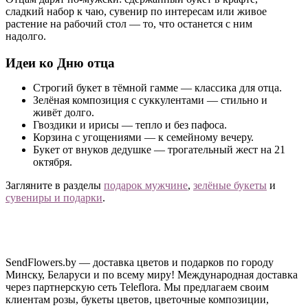
сладкий набор к чаю, сувенир по интересам или живое
растение на рабочий стол — то, что останется с ним
надолго.
Идеи ко Дню отца
Строгий букет в тёмной гамме — классика для отца.
Зелёная композиция с суккулентами — стильно и
живёт долго.
Гвоздики и ирисы — тепло и без пафоса.
Корзина с угощениями — к семейному вечеру.
Букет от внуков дедушке — трогательный жест на 21
октября.
Загляните в разделы
подарок мужчине
,
зелёные букеты
и
сувениры и подарки
.
Помните: с 14 по 21 октября в Беларуси идёт Неделя
родительской любви — начните с мамы в День матери и
завершите папой. Двойное «спасибо» родителям за одну
неделю.
SendFlowers.by — доставка цветов и подарков по городу
Минску, Беларуси и по всему миру! Международная доставка
Доставка ко Дню отца по Минску и Беларуси
через партнерскую сеть Teleflora. Мы предлагаем своим
клиентам розы, букеты цветов, цветочные композиции,