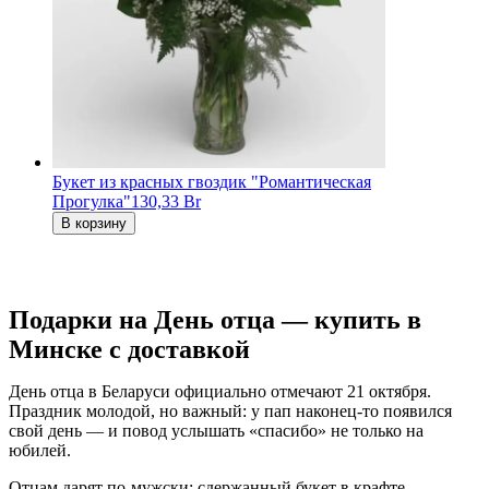
Букет из красных гвоздик "Романтическая
Прогулка"
130,33 Br
В корзину
Подарки на День отца — купить в
Минске с доставкой
День отца в Беларуси официально отмечают 21 октября.
Праздник молодой, но важный: у пап наконец-то появился
свой день — и повод услышать «спасибо» не только на
юбилей.
Отцам дарят по-мужски: сдержанный букет в крафте,