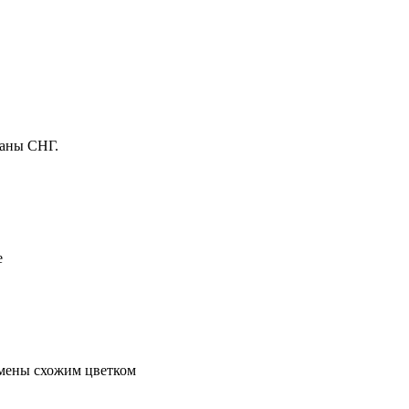
раны СНГ.
е
амены схожим цветком