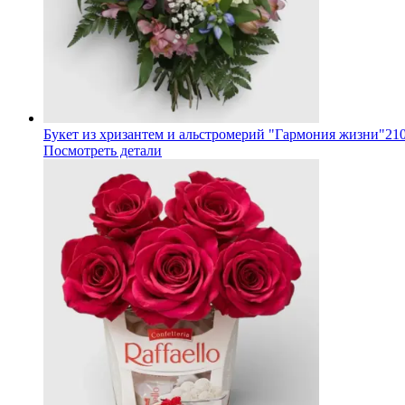
Букет из хризантем и альстромерий "Гармония жизни"
210
Посмотреть детали