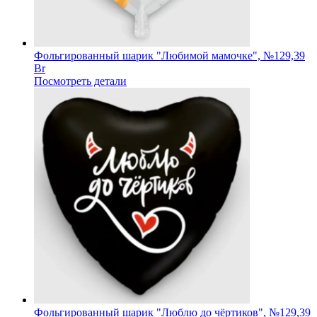
Фольгированный шарик "Любимой мамочке", №1
29,39
Br
Посмотреть детали
Фольгированный шарик "Люблю до чёртиков", №1
29,39