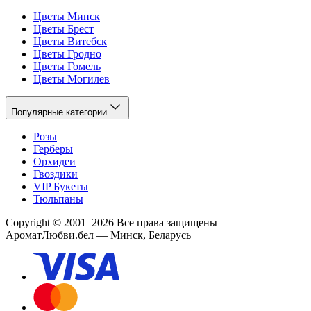
Цветы Минск
Цветы Брест
Цветы Витебск
Цветы Гродно
Цветы Гомель
Цветы Могилев
Популярные категории
Розы
Герберы
Орхидеи
Гвоздики
VIP Букеты
Тюльпаны
Copyright
©
2001
–
2026
Все права защищены
—
АроматЛюбви.бел — Минск, Беларусь