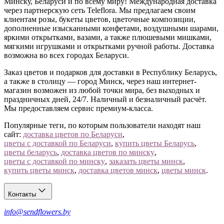
Минску, Беларуси и по всему миру! Международная доставка
через партнерскую сеть Teleflora. Мы предлагаем своим
клиентам розы, букеты цветов, цветочные композиции,
дополненные изысканными конфетами, воздушными шарами,
яркими открытками, вазами, а также плюшевыми мишками,
мягкими игрушками и открытками ручной работы. Доставка
возможна во всех городах Беларуси.
Заказ цветов и подарков для доставки в Республику Беларусь,
а также в столицу — город Минск, через наш интернет-
магазин возможен из любой точки мира, без выходных и
праздничных дней, 24/7. Наличный и безналичный расчёт.
Мы предоставляем сервис премиум-класса.
Популярные теги, по которым пользователи находят наш
сайт:
доставка цветов по Беларуси
,
цветы с доставкой по Беларуси
,
купить цветы Беларусь
,
цветы беларусь
,
доставка цветов по минску
,
цветы с доставкой по минску
,
заказать цветы минск
,
купить цветы минск
,
доставка цветов минск
,
цветы минск
.
Контакты
info@sendflowers.by