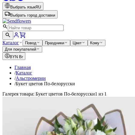
Выбрать язык
RU
Выбрать город доставки
Каталог
Повод
Праздники
Цвет
Кому
Для покупателей
BYN
Br
Главная
/
Каталог
/
Альстромерии
/
Букет цветов По-белорусски
Галерея товара: Букет цветов По-белорусски
1 из 1