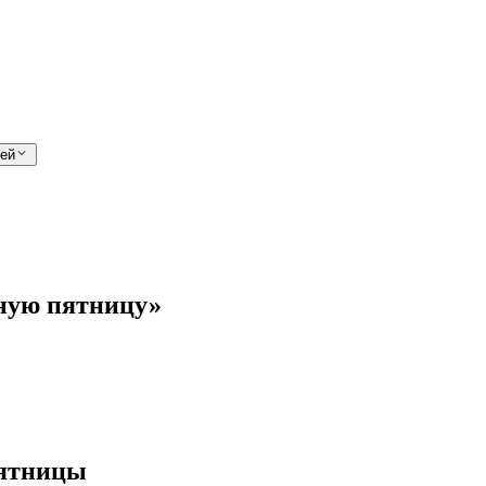
лей
рную пятницу»
пятницы