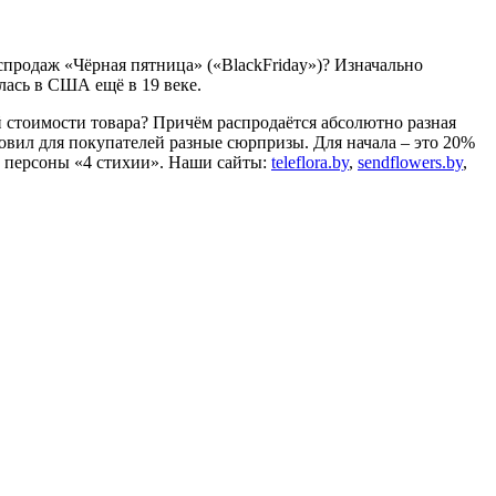
продаж «Чёрная пятница» («BlackFriday»)? Изначально
лась в США ещё в 19 веке.
ой стоимости товара? Причём распродаётся абсолютно разная
товил для покупателей разные сюрпризы. Для начала – это 20%
4 персоны «4 стихии». Наши сайты:
teleflora.by
,
sendflowers.by
,