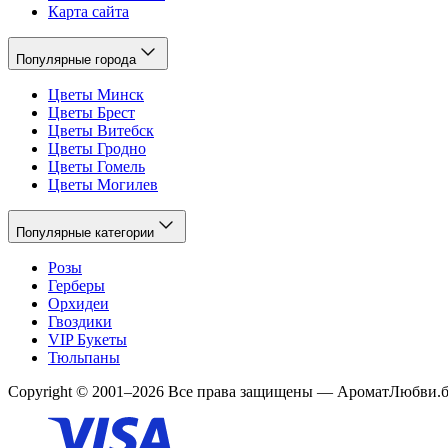
Карта сайта
Популярные города
Цветы Минск
Цветы Брест
Цветы Витебск
Цветы Гродно
Цветы Гомель
Цветы Могилев
Популярные категории
Розы
Герберы
Орхидеи
Гвоздики
VIP Букеты
Тюльпаны
Copyright
©
2001
–
2026
Все права защищены
—
АроматЛюбви.б