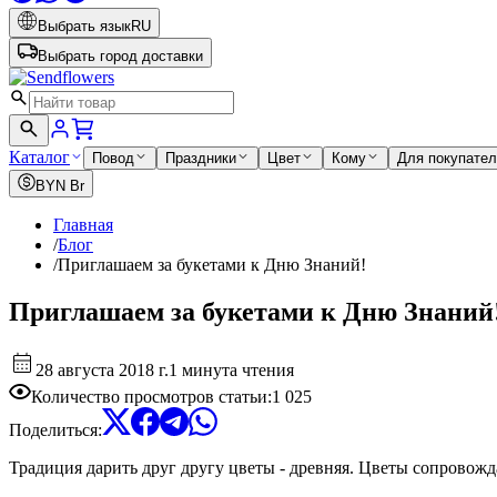
Выбрать язык
RU
Выбрать город доставки
Каталог
Повод
Праздники
Цвет
Кому
Для покупате
BYN
Br
Главная
/
Блог
/
Приглашаем за букетами к Дню Знаний!
Приглашаем за букетами к Дню Знаний
28 августа 2018 г.
1 минута чтения
Количество просмотров статьи
:
1 025
Поделиться
:
Традиция дарить друг другу цветы - древняя. Цветы сопровожд