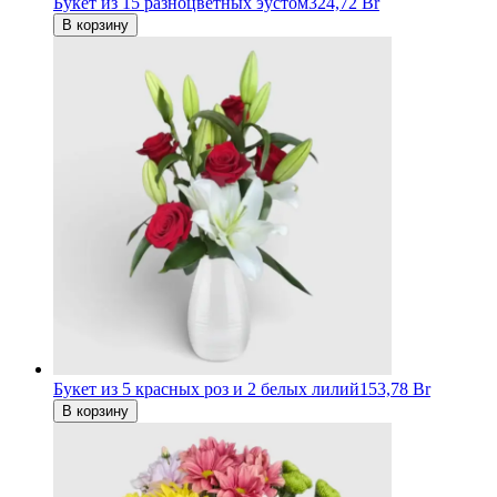
Букет из 15 разноцветных эустом
324,72 Br
В корзину
Букет из 5 красных роз и 2 белых лилий
153,78 Br
В корзину