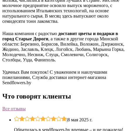
молока, числились в категории лучших в стране. Местное
молочное предприятие освоило выпуск мороженого, с
использованием Итальянских технологий, на основе
натурального сырья. В месяц здесь выпускают около
семидесяти тонн лакомства.
Наша компания с радостью
доставит цветы и подарки в
город Старые Дороги
, а также в другие города Минской
области: Березино, Борисов, Вилейка, Воложин, Дзержинск,
Жодино, Заславль, Клецк, Логойск, Любань, Марьина Горка,
Молодечно, Несвиж, Слуцк, Смолевичи, Солигорск,
Столбцы, Узда, Фаниполь.
Удачных Вам покупок! С уважением и наилучшими
пожеланиями, Служба доставки интернет-магазина
Sendflowers.by
Что говорят клиенты
Все отзывы
|
8 мая 2025 г.
Обратилась в sendflowers.by впервые – и не пожалела!