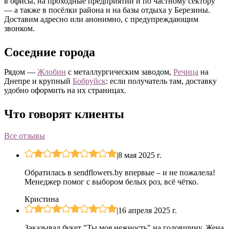
в офисы, на проходные предприятий и по частному сектору
— а также в посёлки района и на базы отдыха у Березины.
Доставим адресно или анонимно, с предупреждающим
звонком.
Соседние города
Рядом —
Жлобин
с металлургическим заводом,
Речица
на
Днепре и крупный
Бобруйск
: если получатель там, доставку
удобно оформить на их страницах.
Что говорят клиенты
Все отзывы
|
8 мая 2025 г.
Обратилась в sendflowers.by впервые – и не пожалела!
Менеджер помог с выбором белых роз, всё чётко.
Кристина
|
16 апреля 2025 г.
Заказывал букет "Ты моя нежность" на годовщину. Жена