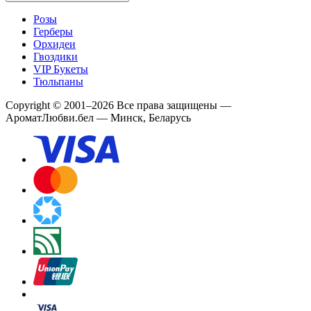
Розы
Герберы
Орхидеи
Гвоздики
VIP Букеты
Тюльпаны
Copyright
©
2001
–
2026
Все права защищены
—
АроматЛюбви.бел — Минск, Беларусь