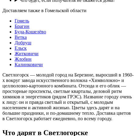
Что будет, если получателя не окажется дома?
Доставляем также в Гомельской области
Гомель
Брагин
Буда-Кошелёво
Ветка
Добруш
Ельск
Житковичи
Жлобин
Калинковичи
Светлогорск — молодой город на Березине, выросший в 1960-
х вокруг завода искусственного волокна «Химволокно» и
целлюлозно-картонного комбината. Отсюда и его облик —
просторные проспекты, светлые кварталы, деловой ритм
химиков и энергетиков (рядом ГРЭС). Название городу очень
к лицу: он и правда светлый и открытый, с молодым
населением и активной жизнью. Цветы здесь дарят и на
большие праздники, и по-домашнему тепло. Доставка цветов
в Светлогорск работает ежедневно, по всему городу.
Что дарят в Светлогорске