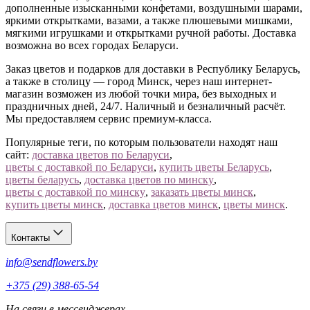
том числе свадьбу или романтическое свидание.
дополненные изысканными конфетами, воздушными шарами,
Монобукет из гербер разных оттенков. Желтые,
яркими открытками, вазами, а также плюшевыми мишками,
оранжевые, алые и белые бутоны – оптимальный
мягкими игрушками и открытками ручной работы. Доставка
вариант для поздравления коллег, учителя.
возможна во всех городах Беларуси.
Сочетание с кустовой розой, эвкалиптом. Такой
тандем подойдет на любой праздник и даже
Заказ цветов и подарков для доставки в Республику Беларусь,
тематическую вечеринку.
а также в столицу — город Минск, через наш интернет-
Сочетание с разноцветными бутонами. Оформив
магазин возможен из любой точки мира, без выходных и
герберы с другими цветами, можно презентовать их на
праздничных дней, 24/7. Наличный и безналичный расчёт.
любое мероприятие и даже украсить праздничный зал.
Мы предоставляем сервис премиум-класса.
Задекорировать герберы можно в крафтовую бумагу,
Популярные теги, по которым пользователи находят наш
украсить лентой и пленкой, оформить в шляпную коробку
сайт:
доставка цветов по Беларуси
,
или деревянный ящик. Заказать герберы можно в любом
цветы с доставкой по Беларуси
,
купить цветы Беларусь
,
исполнении, под ваш запрос.
цветы беларусь
,
доставка цветов по минску
,
цветы с доставкой по минску
,
заказать цветы минск
,
Почему мы?
купить цветы минск
,
доставка цветов минск
,
цветы минск
.
Предлагаем купить герберы в Минске с максимальным
Контакты
эффектом для души, ведь мы не просто продаем букеты, а
наполняем каждую композицию положительной
info@sendflowers.by
энергетикой и эмоциями. Каждая деталь уникальна и
дополняет общий букет.
+375 (29) 388-65-54
Купить герберы в Минске можно на выгодных условиях, мы
На связи в мессенджерах