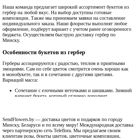
Наша команда предлагает широкий ассортимент букетов из
гербер на любой вкус. На выбор доступны готовые
композиции. Также мы принимаем заявки на составление
индивидуального заказа. Наши флористы выполнят любое
оформление, подберут вариант с учетом ранее оговоренного
бюджета. Осуществляем быструю доставку гербер по
Минску.
Особенности букетов из гербер
Герберы ассоциируются с радостью, теплом и приятными
эмоциями. Сам по себе цветок смотрится очень хорошо как
в монобукете, так и в сочетании с другими цветами.
Вариаций масса:
Сочетание с елочными веточками и шишками. Зимний
вариант букета, который отлично дополнит
новогодние и рождественские праздники.
Сочетание с гвоздиками, хризантемами и
гортензиями. Отличная композиция, которую можно
презентовать мужчине.
SendFlowers.by — доставка цветов и подарков по городу
Сочетание с розами и гортензиями. Герберы
Минску, Беларуси и по всему миру! Международная доставка
пастельных оттенков отлично дополняются яркими
через партнерскую сеть Teleflora. Мы предлагаем своим
розами. Такой тандем подойдет на любой праздник, в
клиентам розы, букеты цветов, цветочные композиции,