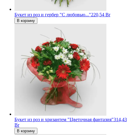
Букет из роз и гербер "С любовью..."
220,54 Br
В корзину
Букет из роз и хризантем "Цветочная фантазия"
314,43
Br
В корзину