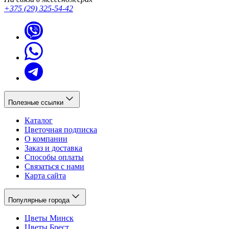
предлагаем композиции для особых случаев и мероприятий.
+375 (29) 325-54-42
Оформление заказа у нас, это:
Быстрая доставка по городу Минску, а также
возможность доставки по территории всей Беларуси.
Удобное оформления заказа.
Разнообразные способы оплаты (наличный расчет,
кредитная карта через систему WEBPAY, ASSIST,
BePaid, оплата через систему «Расчет», банковский
перевод, оплата через почтовое отделение).
Доступный ценовой диапазон.
Полезные ссылки
Индивидуальный подход для каждого клиента.
Каталог
Остались вопросы?
Звоните
в любое время! Мы с радостью
Цветочная подписка
проконсультируем вас и поможем создать букет, который
О компании
станет идеальным дополнением к вашему мероприятию.
Заказ и доставка
Способы оплаты
Связаться с нами
Карта сайта
Популярные города
Цветы Минск
Цветы Брест