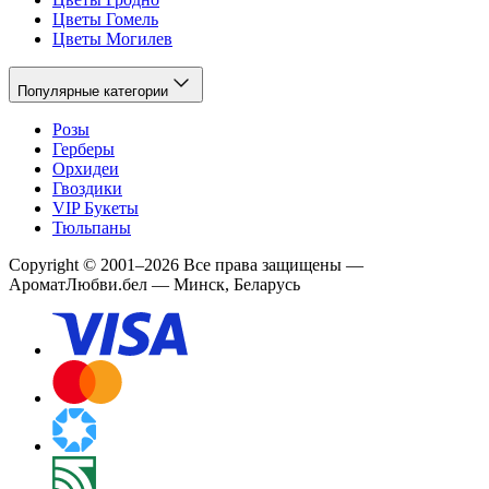
Цветы Гомель
Цветы Могилев
Популярные категории
Розы
Герберы
Орхидеи
Гвоздики
VIP Букеты
Тюльпаны
Copyright
©
2001
–
2026
Все права защищены
—
АроматЛюбви.бел — Минск, Беларусь