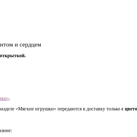
антом и сердцем
 открыткой.
вки»
.
разделе «Мягкие игрушки» передаются в доставку только
с цвет
азине: