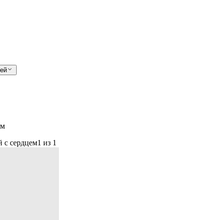
лей
ем
й с сердцем
1 из 1