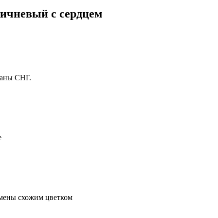
ичневый с сердцем
раны СНГ.
е
амены схожим цветком