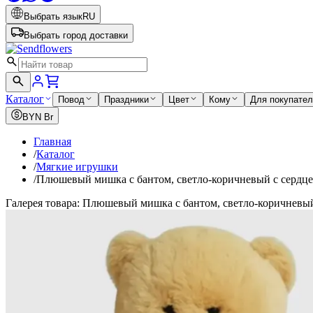
Выбрать язык
RU
Выбрать город доставки
Каталог
Повод
Праздники
Цвет
Кому
Для покупате
BYN
Br
Главная
/
Каталог
/
Мягкие игрушки
/
Плюшевый мишка с бантом, светло-коричневый с сердц
Галерея товара: Плюшевый мишка с бантом, светло-коричневы