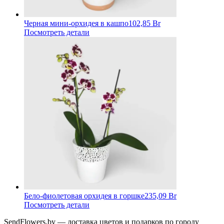
Черная мини-орхидея в кашпо
102,85 Br
Посмотреть детали
Бело-фиолетовая орхидея в горшке
235,09 Br
Посмотреть детали
SendFlowers.by — доставка цветов и подарков по городу