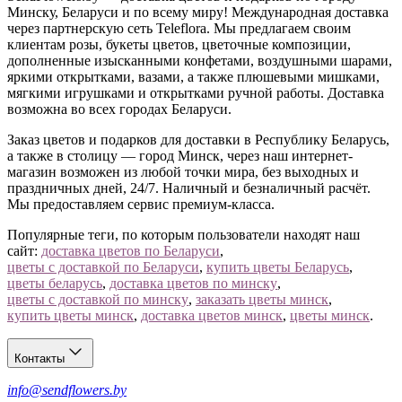
Минску, Беларуси и по всему миру! Международная доставка
через партнерскую сеть Teleflora. Мы предлагаем своим
клиентам розы, букеты цветов, цветочные композиции,
дополненные изысканными конфетами, воздушными шарами,
яркими открытками, вазами, а также плюшевыми мишками,
мягкими игрушками и открытками ручной работы. Доставка
возможна во всех городах Беларуси.
Заказ цветов и подарков для доставки в Республику Беларусь,
а также в столицу — город Минск, через наш интернет-
магазин возможен из любой точки мира, без выходных и
праздничных дней, 24/7. Наличный и безналичный расчёт.
Мы предоставляем сервис премиум-класса.
Популярные теги, по которым пользователи находят наш
сайт:
доставка цветов по Беларуси
,
цветы с доставкой по Беларуси
,
купить цветы Беларусь
,
цветы беларусь
,
доставка цветов по минску
,
цветы с доставкой по минску
,
заказать цветы минск
,
купить цветы минск
,
доставка цветов минск
,
цветы минск
.
Контакты
info@sendflowers.by