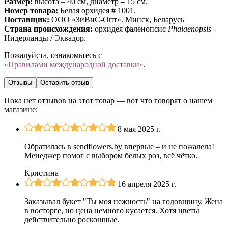
Размер:
высота – 40 см, диаметр – 15 см.
Номер товара:
Белая орхидея # 1001.
Поставщик:
ООО «ЗиВиС-Опт». Минск, Беларусь
Страна происхождения:
орхидея фаленопсис
Phalaenopsis -
Нидерланды / Эквадор.
Пожалуйста, ознакомьтесь с
«Правилами международной доставки»
.
Отзывы
Оставить отзыв
Пока нет отзывов на этот товар — вот что говорят о нашем
магазине:
|
8 мая 2025 г.
Обратилась в sendflowers.by впервые – и не пожалела!
Менеджер помог с выбором белых роз, всё чётко.
Кристина
|
16 апреля 2025 г.
Заказывал букет "Ты моя нежность" на годовщину. Жена
в восторге, но цена немного кусается. Хотя цветы
действительно роскошные.