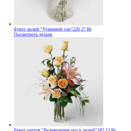
Букет лилий "Утренний сон"
226,27 Br
Посмотреть детали
Букет цветов "Великолепие роз и лилий"
185,13 Br