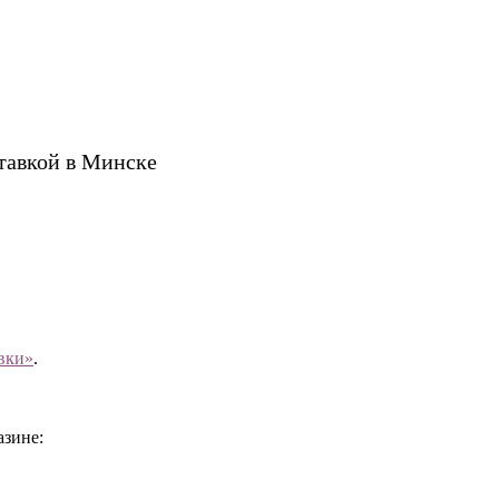
ставкой в Минске
вки»
.
азине: