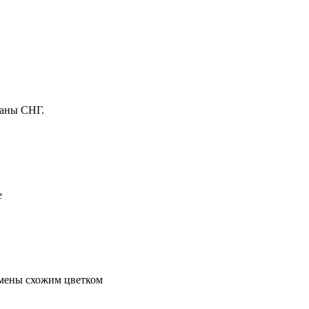
раны СНГ.
е
амены схожим цветком