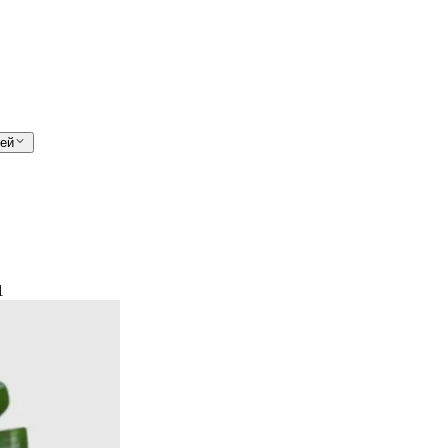
лей
1