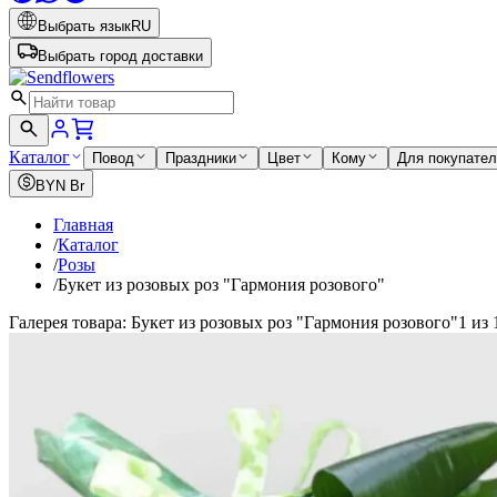
Выбрать язык
RU
Выбрать город доставки
Каталог
Повод
Праздники
Цвет
Кому
Для покупате
BYN
Br
Главная
/
Каталог
/
Розы
/
Букет из розовых роз "Гармония розового"
Галерея товара: Букет из розовых роз "Гармония розового"
1 из 