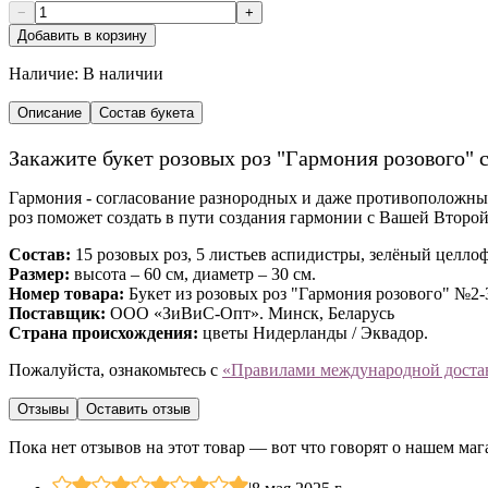
−
+
Добавить в корзину
Наличие:
В наличии
Описание
Состав букета
Закажите букет розовых роз "Гармония розового" с
Гармония - согласование разнородных и даже противоположных
роз поможет создать в пути создания гармонии с Вашей Второй
Состав:
15 розовых роз, 5 листьев аспидистры, зелёный целлоф
Размер:
высота – 60 см, диаметр – 30 см.
Номер товара:
Букет из розовых роз "Гармония розового" №2-
Поставщик:
ООО «ЗиВиС-Опт». Минск, Беларусь
Страна происхождения:
цветы Нидерланды / Эквадор.
Пожалуйста, ознакомьтесь с
«Правилами международной доста
Отзывы
Оставить отзыв
Пока нет отзывов на этот товар — вот что говорят о нашем маг