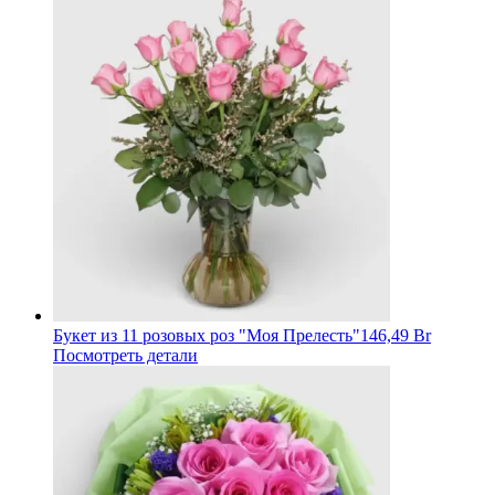
Букет из 11 розовых роз "Моя Прелесть"
146,49 Br
Посмотреть детали