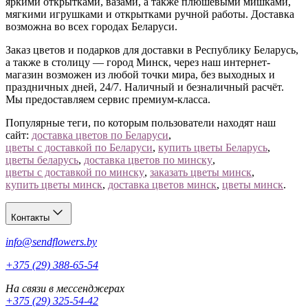
яркими открытками, вазами, а также плюшевыми мишками,
мягкими игрушками и открытками ручной работы. Доставка
возможна во всех городах Беларуси.
Заказ цветов и подарков для доставки в Республику Беларусь,
а также в столицу — город Минск, через наш интернет-
магазин возможен из любой точки мира, без выходных и
праздничных дней, 24/7. Наличный и безналичный расчёт.
Мы предоставляем сервис премиум-класса.
Популярные теги, по которым пользователи находят наш
сайт:
доставка цветов по Беларуси
,
цветы с доставкой по Беларуси
,
купить цветы Беларусь
,
цветы беларусь
,
доставка цветов по минску
,
цветы с доставкой по минску
,
заказать цветы минск
,
купить цветы минск
,
доставка цветов минск
,
цветы минск
.
Контакты
info@sendflowers.by
+375 (29) 388-65-54
На связи в мессенджерах
+375 (29) 325-54-42