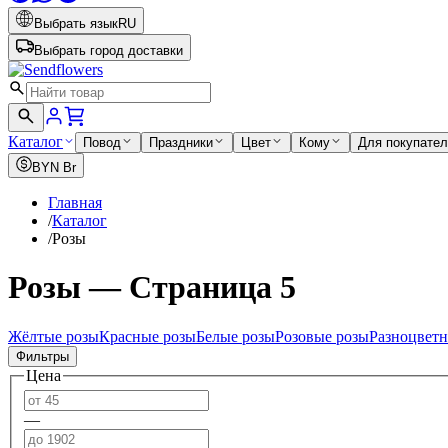
Выбрать язык
RU
Выбрать город доставки
Каталог
Повод
Праздники
Цвет
Кому
Для покупате
BYN
Br
Главная
/
Каталог
/
Розы
Розы — Страница 5
Жёлтые розы
Красные розы
Белые розы
Розовые розы
Разноцветн
Фильтры
Цена
—