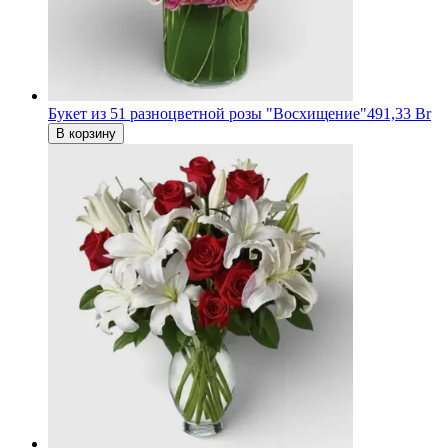
Букет из 51 разноцветной розы "Восхищение"
491,33 Br
В корзину