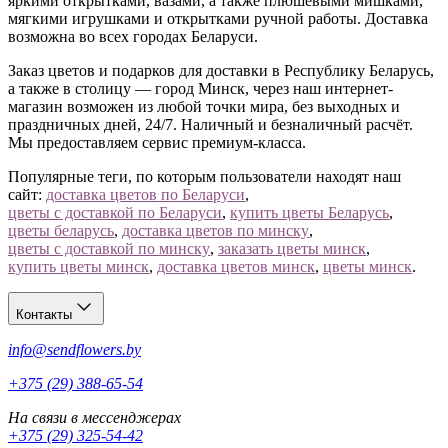
яркими открытками, вазами, а также плюшевыми мишками,
мягкими игрушками и открытками ручной работы. Доставка
возможна во всех городах Беларуси.
Заказ цветов и подарков для доставки в Республику Беларусь,
а также в столицу — город Минск, через наш интернет-
магазин возможен из любой точки мира, без выходных и
праздничных дней, 24/7. Наличный и безналичный расчёт.
Мы предоставляем сервис премиум-класса.
Популярные теги, по которым пользователи находят наш
сайт:
доставка цветов по Беларуси
,
цветы с доставкой по Беларуси
,
купить цветы Беларусь
,
цветы беларусь
,
доставка цветов по минску
,
цветы с доставкой по минску
,
заказать цветы минск
,
купить цветы минск
,
доставка цветов минск
,
цветы минск
.
Контакты
info@sendflowers.by
+375 (29) 388-65-54
На связи в мессенджерах
+375 (29) 325-54-42