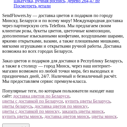
Шкатулка, ручная роспись, дерево
264,47 Br
Посмотреть детали
SendFlowers.by — доставка цветов и подарков по городу
Минску, Беларуси и по всему миру! Международная доставка
через партнерскую сеть Teleflora. Мы предлагаем своим
клиентам розы, букеты цветов, цветочные композиции,
дополненные изысканными конфетами, воздушными шарами,
яркими открытками, вазами, а также плюшевыми мишками,
мягкими игрушками и открытками ручной работы. Доставка
возможна во всех городах Беларуси.
Заказ цветов и подарков для доставки в Республику Беларусь,
а также в столицу — город Минск, через наш интернет-
магазин возможен из любой точки мира, без выходных и
праздничных дней, 24/7. Наличный и безналичный расчёт.
Мы предоставляем сервис премиум-класса.
Популярные теги, по которым пользователи находят наш
сайт:
доставка цветов по Беларуси
,
цветы с доставкой по Беларуси
,
купить цветы Беларусь
,
цветы беларусь
,
доставка цветов по минску
,
цветы с доставкой по минску
,
заказать цветы минск
,
купить цветы минск
,
доставка цветов минск
,
цветы минск
.