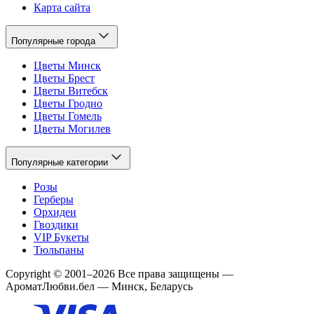
Карта сайта
Популярные города
Цветы Минск
Цветы Брест
Цветы Витебск
Цветы Гродно
Цветы Гомель
Цветы Могилев
Популярные категории
Розы
Герберы
Орхидеи
Гвоздики
VIP Букеты
Тюльпаны
Copyright
©
2001
–
2026
Все права защищены
—
АроматЛюбви.бел — Минск, Беларусь