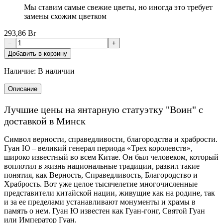
Мы ставим самые свежие цветы, но иногда это требует
замены схожим цветком
293,86 Br
−
+
Добавить в корзину
Наличие:
В наличии
Описание
Лучшие цены на янтарную статуэтку "Воин" с
доставкой в Минск
Символ верности, справедливости, благородства и храбрости.
Гуан Ю – великий генерал периода «Трех королевств»,
широко известный во всем Китае. Он был человеком, который
воплотил в жизнь национальные традиции, развил такие
понятия, как Верность, Справедливость, Благородство и
Храбрость. Вот уже целое тысячелетие многочисленные
представители китайской нации, живущие как на родине, так
и за ее пределами устанавливают монументы и храмы в
память о нем. Гуан Ю известен как Гуан-гонг, Святой Гуан
или Император Гуан.